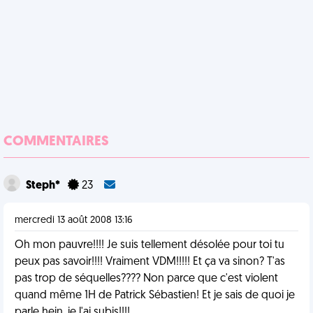
COMMENTAIRES
Steph*
23
mercredi 13 août 2008 13:16
Oh mon pauvre!!!! Je suis tellement désolée pour toi tu
peux pas savoir!!!! Vraiment VDM!!!!! Et ça va sinon? T'as
pas trop de séquelles???? Non parce que c'est violent
quand même 1H de Patrick Sébastien! Et je sais de quoi je
parle hein, je l'ai subis!!!!