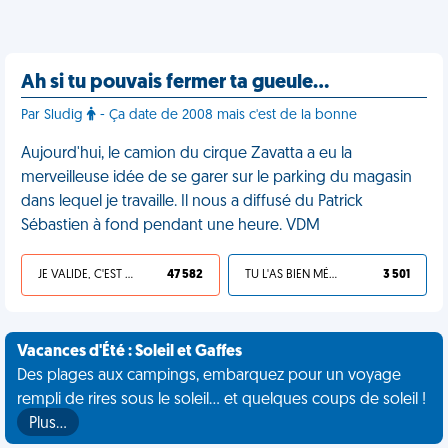
Ah si tu pouvais fermer ta gueule…
Par Sludig
- Ça date de 2008 mais c'est de la bonne
Aujourd'hui, le camion du cirque Zavatta a eu la
merveilleuse idée de se garer sur le parking du magasin
dans lequel je travaille. Il nous a diffusé du Patrick
Sébastien à fond pendant une heure. VDM
JE VALIDE, C'EST UNE VDM
47 582
TU L'AS BIEN MÉRITÉ
3 501
Vacances d'Été : Soleil et Gaffes
Des plages aux campings, embarquez pour un voyage
rempli de rires sous le soleil... et quelques coups de soleil !
Plus…