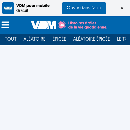
VDM pour mobile
Ouvrir dans l'app
×
Gratuit
TOUT
ALÉATOIRE
ÉPICÉE
ALÉATOIRE ÉPICÉE
LE TO