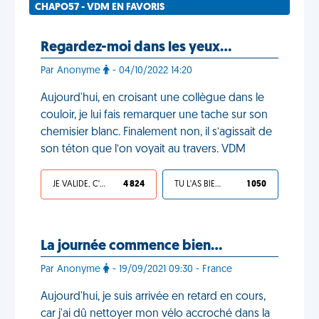
CHAPO57 - VDM EN FAVORIS
Regardez-moi dans les yeux…
Par Anonyme
- 04/10/2022 14:20
Aujourd'hui, en croisant une collègue dans le
couloir, je lui fais remarquer une tache sur son
chemisier blanc. Finalement non, il s’agissait de
son téton que l’on voyait au travers. VDM
JE VALIDE, C'EST UNE VDM
4 824
TU L'AS BIEN MÉRITÉ
1 050
La journée commence bien…
Par Anonyme
- 19/09/2021 09:30 - France
Aujourd'hui, je suis arrivée en retard en cours,
car j'ai dû nettoyer mon vélo accroché dans la