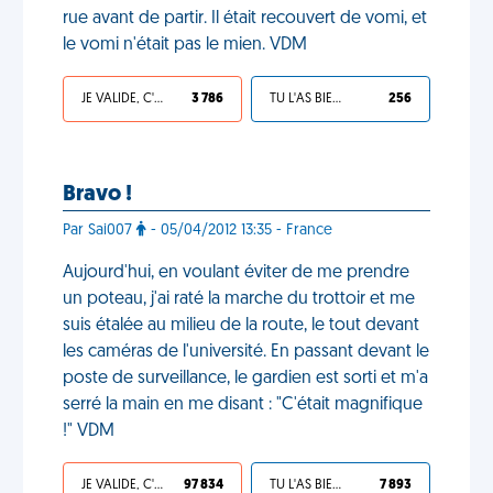
rue avant de partir. Il était recouvert de vomi, et
le vomi n'était pas le mien. VDM
JE VALIDE, C'EST UNE VDM
3 786
TU L'AS BIEN MÉRITÉ
256
Bravo !
Par Sai007
- 05/04/2012 13:35 - France
Aujourd'hui, en voulant éviter de me prendre
un poteau, j'ai raté la marche du trottoir et me
suis étalée au milieu de la route, le tout devant
les caméras de l'université. En passant devant le
poste de surveillance, le gardien est sorti et m'a
serré la main en me disant : "C'était magnifique
!" VDM
JE VALIDE, C'EST UNE VDM
97 834
TU L'AS BIEN MÉRITÉ
7 893