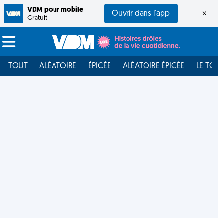
VDM pour mobile
Ouvrir dans l'app
×
Gratuit
TOUT
ALÉATOIRE
ÉPICÉE
ALÉATOIRE ÉPICÉE
LE TO