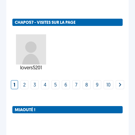
CHAPO57 - VISITES SUR LA PAGE
lovers5201
1
2
3
4
5
6
7
8
9
10
MIAOUTÉ !