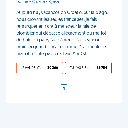
bonne - Croatie - Rijeka
Aujourd'hui, vacances en Croatie. Sur la plage,
nous croyant les seules françaises, je fais
remarquer en riant à ma soeur la raie de
plombier qui dépasse allègrement du maillot
de bain du papy face à nous. J'ai beaucoup
moins ri quand il m'a répondu : "Ta gueule, le
maillot monte pas plus haut !" VDM
JE VALIDE, C'EST UNE VDM
30 360
TU L'AS BIEN MÉRITÉ
26 734
1