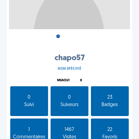
•
•
•
chapo57
NON SPÉCIFIÉ
MIAOU!
0
0
0
23
Suivi
Suiveurs
Badges
1
1467
22
Commentaires
Visites
Favoris