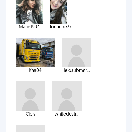
Marie1994
louanne77
Kaa04
Ielosubmar...
Ciels
whitedestr...