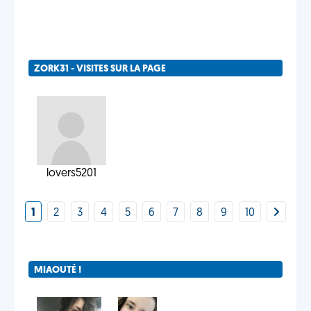
ZORK31 - VISITES SUR LA PAGE
lovers5201
1
2
3
4
5
6
7
8
9
10
MIAOUTÉ !