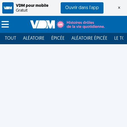
VDM pour mobile
Ouvrir dans l'app
×
Gratuit
TOUT
ALÉATOIRE
ÉPICÉE
ALÉATOIRE ÉPICÉE
LE TO