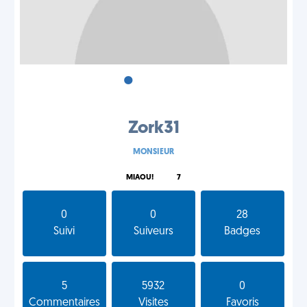
•
•
•
Zork31
MONSIEUR
MIAOU!
7
0
0
28
Suivi
Suiveurs
Badges
5
5932
0
Commentaires
Visites
Favoris