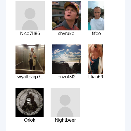
Nico71186
shyruko
fifee
wyattearp7...
enzo1312
Lilian69
Orlok
Nightbeer