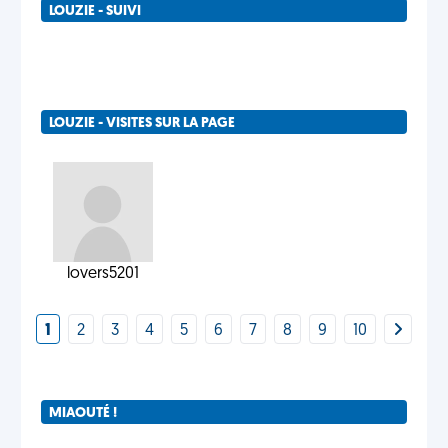
LOUZIE - SUIVI
LOUZIE - VISITES SUR LA PAGE
lovers5201
1
2
3
4
5
6
7
8
9
10
MIAOUTÉ !