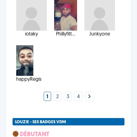
iotaky
Phillyfitt...
Junkyone
happyRegis
1
2
3
4
LOUZIE - SES BADGES VDM
DÉBUTANT