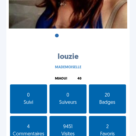
•
•
•
louzie
MADEMOISELLE
MIAOU!
40
0
0
20
Suivi
Suiveurs
Badges
4
9451
2
Commentaires
Visites
Favoris