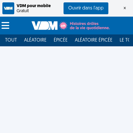
VDM pour mobile
Ouvrir dans l'app
×
Gratuit
TOUT
ALÉATOIRE
ÉPICÉE
ALÉATOIRE ÉPICÉE
LE TO