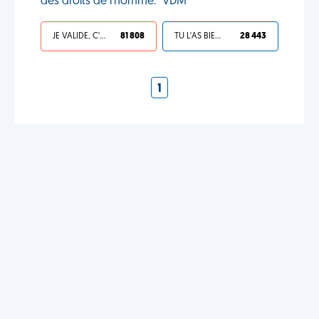
des droits de l'homme." VDM
JE VALIDE, C'EST UNE VDM
81 808
TU L'AS BIEN MÉRITÉ
28 443
1