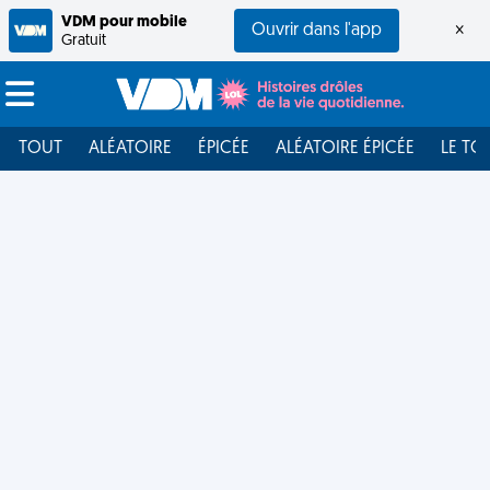
VDM pour mobile
Ouvrir dans l'app
×
Gratuit
TOUT
ALÉATOIRE
ÉPICÉE
ALÉATOIRE ÉPICÉE
LE TO