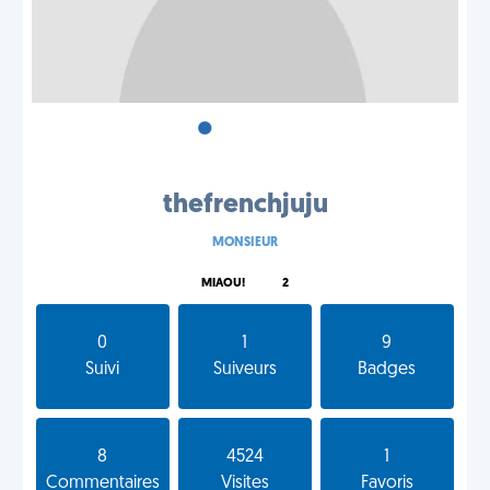
•
•
•
thefrenchjuju
MONSIEUR
MIAOU!
2
0
1
9
Suivi
Suiveurs
Badges
8
4524
1
Commentaires
Visites
Favoris