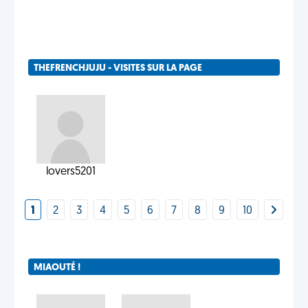
THEFRENCHJUJU - VISITES SUR LA PAGE
lovers5201
1
2
3
4
5
6
7
8
9
10
MIAOUTÉ !