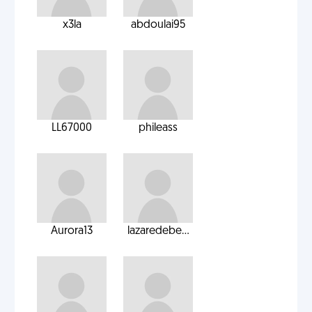
x3la
abdoulai95
LL67000
phileass
Aurora13
lazaredebe...