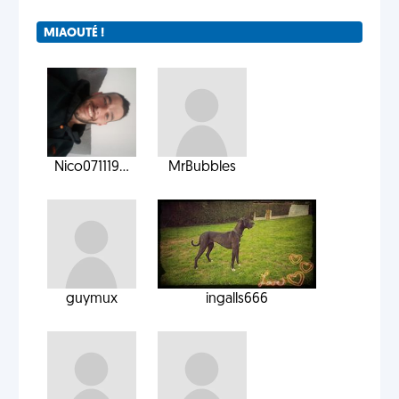
MIAOUTÉ !
Nico071119...
MrBubbles
guymux
ingalls666