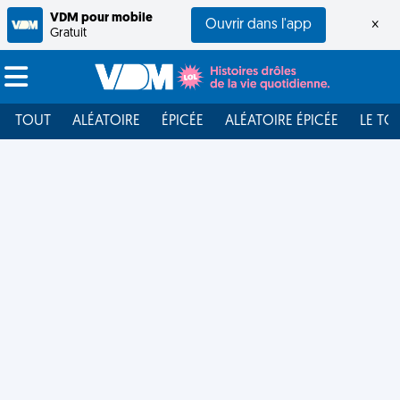
VDM pour mobile
Ouvrir dans l'app
×
Gratuit
TOUT
ALÉATOIRE
ÉPICÉE
ALÉATOIRE ÉPICÉE
LE TO