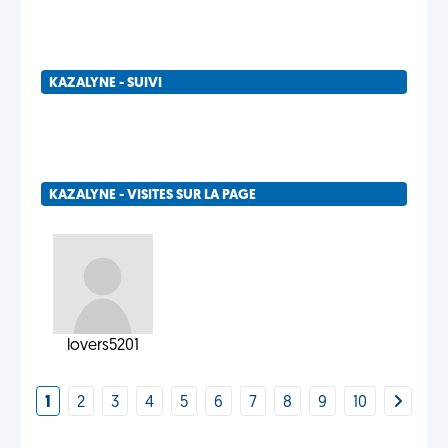
KAZALYNE - SUIVI
KAZALYNE - VISITES SUR LA PAGE
lovers5201
1
2
3
4
5
6
7
8
9
10