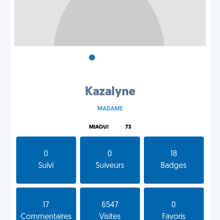
•
•
•
Kazalyne
MADAME
MIAOU!
73
0
0
18
Suivi
Suiveurs
Badges
17
6547
0
Commentaires
Visites
Favoris