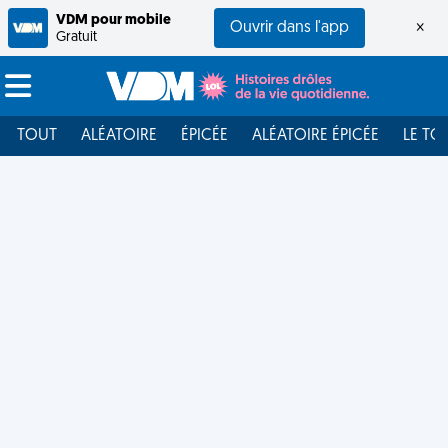
VDM pour mobile
Ouvrir dans l'app
×
Gratuit
TOUT
ALÉATOIRE
ÉPICÉE
ALÉATOIRE ÉPICÉE
LE TO