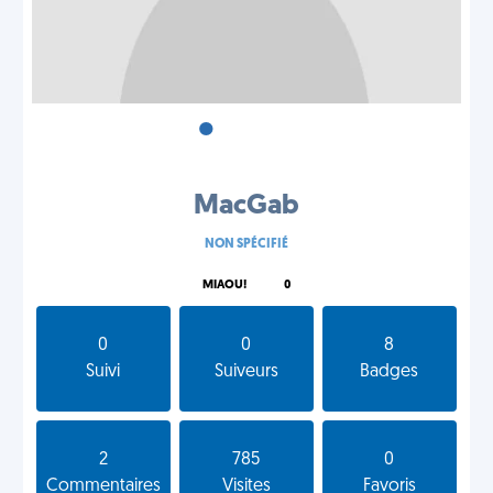
•
•
•
MacGab
NON SPÉCIFIÉ
MIAOU!
0
0
0
8
Suivi
Suiveurs
Badges
2
785
0
Commentaires
Visites
Favoris