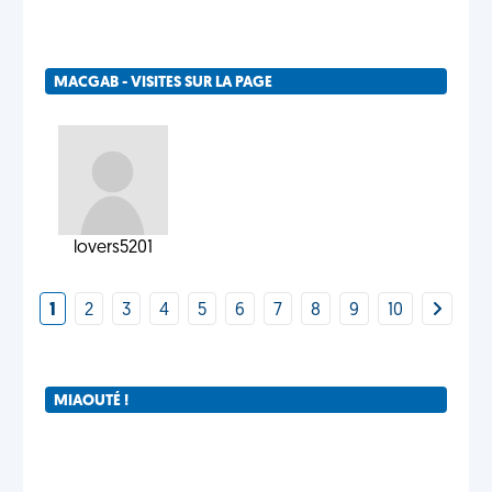
MACGAB - VISITES SUR LA PAGE
lovers5201
1
2
3
4
5
6
7
8
9
10
MIAOUTÉ !