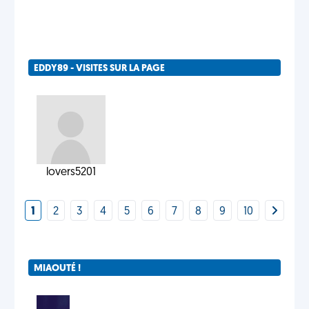
EDDY89 - VISITES SUR LA PAGE
lovers5201
1
2
3
4
5
6
7
8
9
10
MIAOUTÉ !