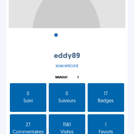
•
•
•
eddy89
NON SPÉCIFIÉ
MIAOU!
1
0
0
17
Suivi
Suiveurs
Badges
27
1581
1
Commentaires
Visites
Favoris