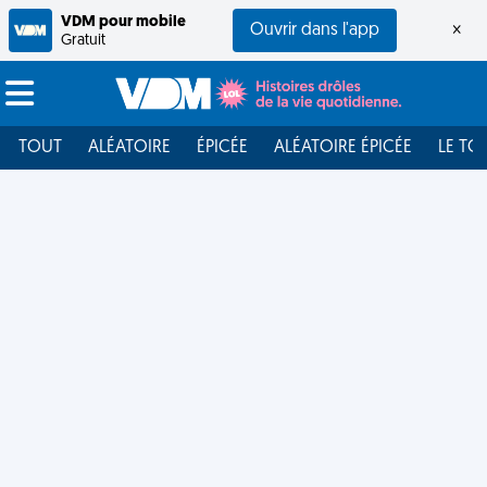
VDM pour mobile
Ouvrir dans l'app
×
Gratuit
TOUT
ALÉATOIRE
ÉPICÉE
ALÉATOIRE ÉPICÉE
LE TO