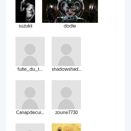
suzukii
dodie
fuite_du_t...
shadowshad...
Canapdecui...
zoune7730