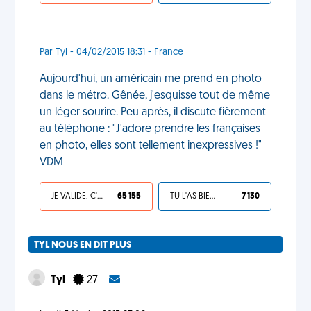
Par Tyl - 04/02/2015 18:31 - France
Aujourd'hui, un américain me prend en photo
dans le métro. Gênée, j'esquisse tout de même
un léger sourire. Peu après, il discute fièrement
au téléphone : "J'adore prendre les françaises
en photo, elles sont tellement inexpressives !"
VDM
JE VALIDE, C'EST UNE VDM
65 155
TU L'AS BIEN MÉRITÉ
7 130
TYL NOUS EN DIT PLUS
Tyl
27