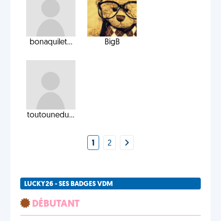
bonaquilet...
BigB
toutounedu...
1
2
LUCKY26 - SES BADGES VDM
DÉBUTANT