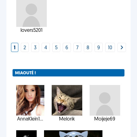
lovers5201
1
2
3
4
5
6
7
8
9
10
MIAOUTÉ !
AnnaKlein1...
Melorik
Moijeje69