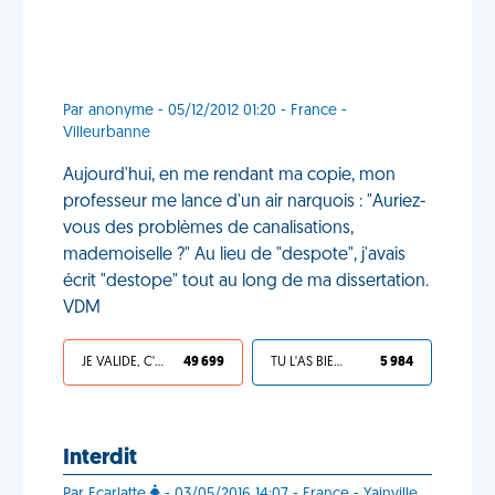
Par anonyme - 05/12/2012 01:20 - France -
Villeurbanne
Aujourd'hui, en me rendant ma copie, mon
professeur me lance d'un air narquois : "Auriez-
vous des problèmes de canalisations,
mademoiselle ?" Au lieu de "despote", j'avais
écrit "destope" tout au long de ma dissertation.
VDM
JE VALIDE, C'EST UNE VDM
49 699
TU L'AS BIEN MÉRITÉ
5 984
Interdit
Par Ecarlatte
- 03/05/2016 14:07 - France - Yainville