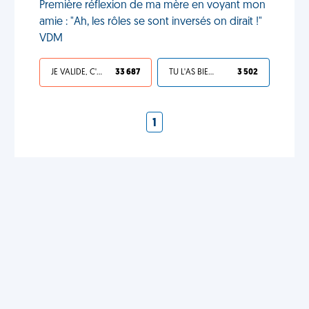
Première réflexion de ma mère en voyant mon
amie : "Ah, les rôles se sont inversés on dirait !"
VDM
JE VALIDE, C'EST UNE VDM
33 687
TU L'AS BIEN MÉRITÉ
3 502
1