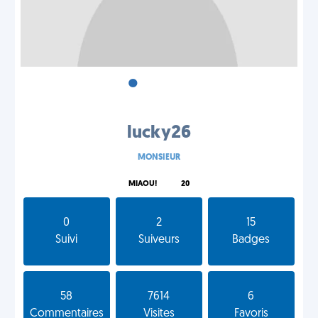
•
•
•
lucky26
MONSIEUR
MIAOU!
20
0
2
15
Suivi
Suiveurs
Badges
58
7614
6
Commentaires
Visites
Favoris