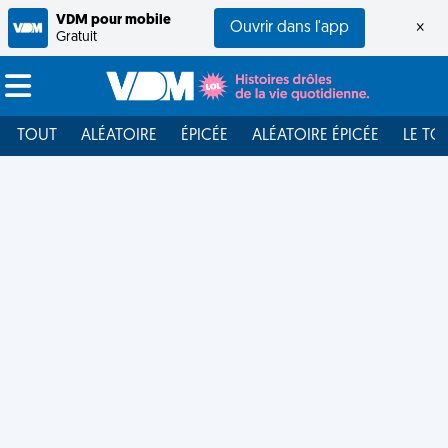
VDM pour mobile
Ouvrir dans l'app
×
Gratuit
TOUT
ALÉATOIRE
ÉPICÉE
ALÉATOIRE ÉPICÉE
LE TO