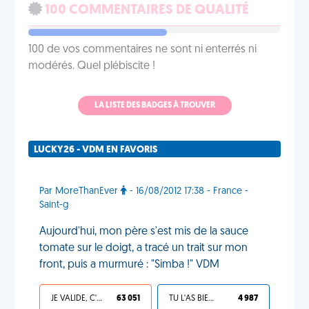
100 COMMENTAIRES DE QUALITÉ
100 de vos commentaires ne sont ni enterrés ni
modérés. Quel plébiscite !
LA LISTE DES BADGES À TROUVER
LUCKY26 - VDM EN FAVORIS
Par MoreThanEver
- 16/08/2012 17:38 - France -
Saint-g
Aujourd'hui, mon père s'est mis de la sauce
tomate sur le doigt, a tracé un trait sur mon
front, puis a murmuré : "Simba !" VDM
JE VALIDE, C'EST UNE VDM
63 051
TU L'AS BIEN MÉRITÉ
4 987