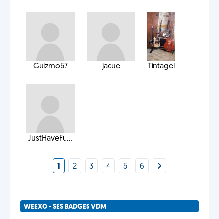
Guizmo57
jacue
Tintagel
JustHaveFu...
1
2
3
4
5
6
WEEXO - SES BADGES VDM