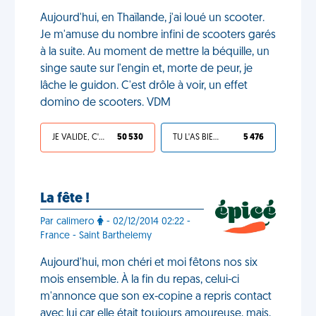
Aujourd'hui, en Thaïlande, j'ai loué un scooter.
Je m'amuse du nombre infini de scooters garés
à la suite. Au moment de mettre la béquille, un
singe saute sur l'engin et, morte de peur, je
lâche le guidon. C'est drôle à voir, un effet
domino de scooters. VDM
JE VALIDE, C'EST UNE VDM
50 530
TU L'AS BIEN MÉRITÉ
5 476
La fête !
Par calimero
- 02/12/2014 02:22 -
France - Saint Barthelemy
Aujourd'hui, mon chéri et moi fêtons nos six
mois ensemble. À la fin du repas, celui-ci
m'annonce que son ex-copine a repris contact
avec lui car elle était toujours amoureuse, mais,