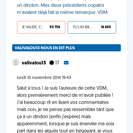
un dindon. Mes deux précédents copains
m'avaient déjà fait la même remarque. VDM
JE VALIDE, C'EST UNE VDM
93 756
TU L'AS BIEN MÉRITÉ
16 065
VALIVALOU13 NOUS EN DIT PLUS
valivalou13
17
lundi 10 novembre 2014 19:43
Salut à tous ! Je suis l'auteure de cette VDM,
alors premièrement merci de m'avoir publiée !
J'ai beaucoup rit en lisant vos commentaires
mais non, je ne pense pas ressembler tant que
ça à un dindon (enfin j'espère) mais
apparemment, lorsque je suis énervée ma voix
part dans les aiguës tout en bégayant, je vous