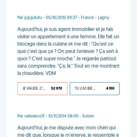
Par jujujututu - 05/10/2015 09:37 - France - Lagny
Aujourd'hui, je suis agent immobilier et je fais
visiter un appartement à une femme. Elle fait un
blocage dans la cuisine et me dit : "Qu'est ce
que c'est que ça ? On peut l'enlever ? Ça sert à
quoi ? C'est super moche." Je regarde partout
sans comprendre. "Ça, là." Tout en me montrant
la chaudière. VDM
JE VALIDE, C'EST UNE VDM
52 070
TU L'AS BIEN MÉRITÉ
4 100
Par valivalou13 - 10/11/2014 08:00 - Suisse
Aujourd'hui, je me dispute avec mon chéri qui
me dit que, lorsque je m'énerve, je ressemble à