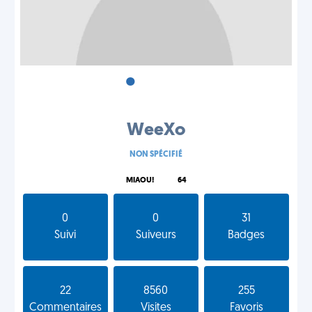
•
•
•
WeeXo
NON SPÉCIFIÉ
MIAOU!
64
0
0
31
Suivi
Suiveurs
Badges
22
8560
255
Commentaires
Visites
Favoris