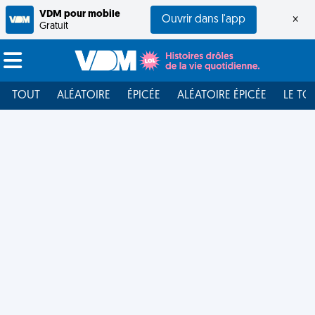
VDM pour mobile
Ouvrir dans l'app
×
Gratuit
TOUT
ALÉATOIRE
ÉPICÉE
ALÉATOIRE ÉPICÉE
LE TO