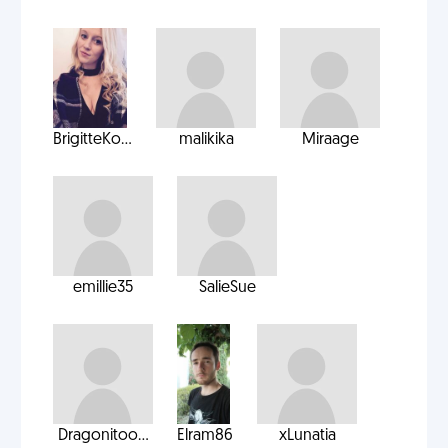
BrigitteKo...
malikika
Miraage
emillie35
SalieSue
Dragonitoo...
Elram86
xLunatia