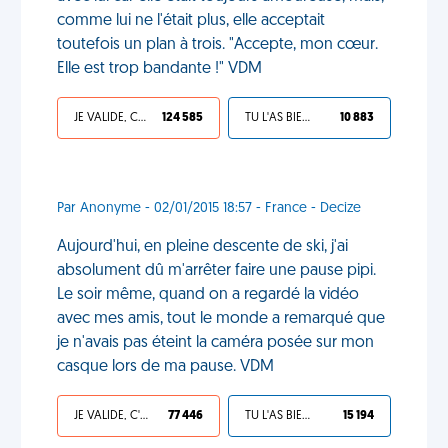
comme lui ne l'était plus, elle acceptait
toutefois un plan à trois. "Accepte, mon cœur.
Elle est trop bandante !" VDM
JE VALIDE, C'EST UNE VDM
124 585
TU L'AS BIEN MÉRITÉ
10 883
Par Anonyme - 02/01/2015 18:57 - France - Decize
Aujourd'hui, en pleine descente de ski, j'ai
absolument dû m'arrêter faire une pause pipi.
Le soir même, quand on a regardé la vidéo
avec mes amis, tout le monde a remarqué que
je n'avais pas éteint la caméra posée sur mon
casque lors de ma pause. VDM
JE VALIDE, C'EST UNE VDM
77 446
TU L'AS BIEN MÉRITÉ
15 194