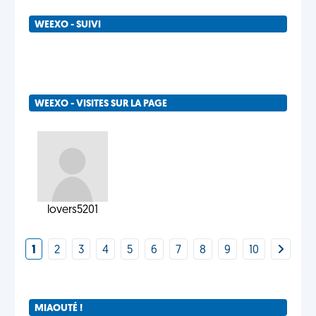
WEEXO - SUIVI
WEEXO - VISITES SUR LA PAGE
lovers5201
1
2
3
4
5
6
7
8
9
10
MIAOUTÉ !