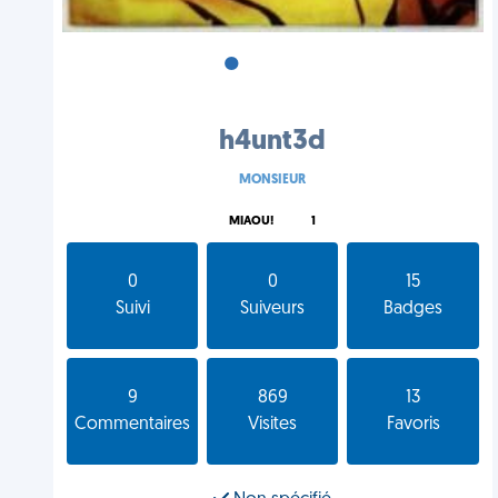
•
•
•
h4unt3d
MONSIEUR
MIAOU!
1
0
0
15
Suivi
Suiveurs
Badges
9
869
13
Commentaires
Visites
Favoris