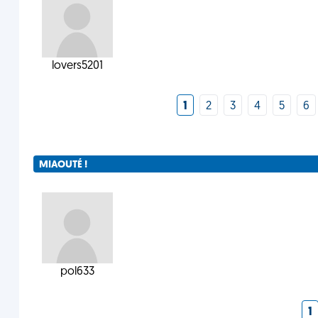
lovers5201
1
2
3
4
5
6
MIAOUTÉ !
pol633
1