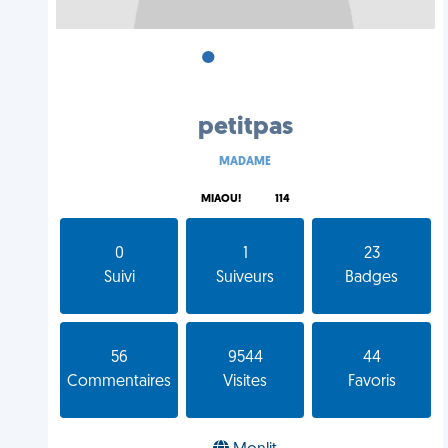
•
•
•
petitpas
MADAME
MIAOU!
114
0
1
23
Suivi
Suiveurs
Badges
56
9544
44
Commentaires
Visites
Favoris