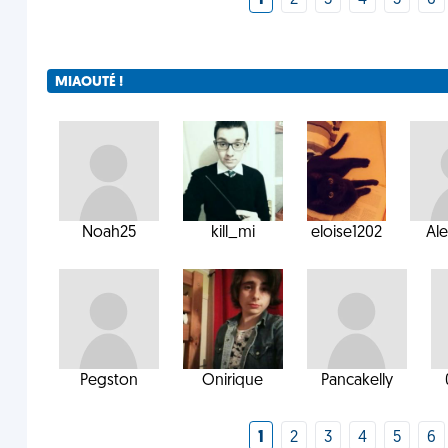
1
2
3
4
5
6
MIAOUTÉ !
Noah25
kill_mi
eloise1202
Al
Pegston
Onirique
Pancakelly
1
2
3
4
5
6