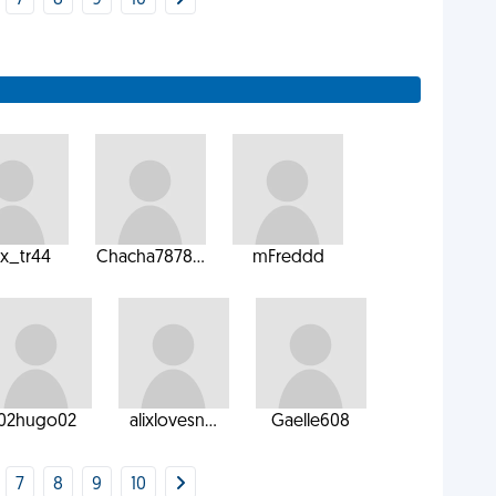
7
8
9
10
ex_tr44
Chacha7878...
mFreddd
02hugo02
alixlovesn...
Gaelle608
7
8
9
10