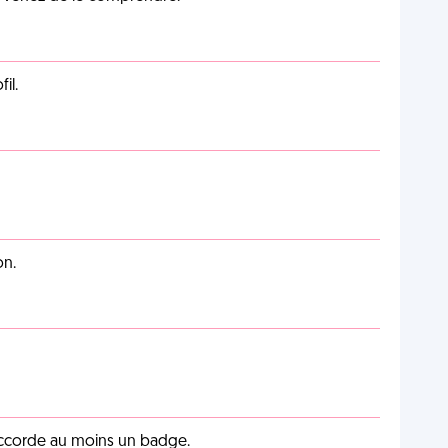
il.
on.
 accorde au moins un badge.