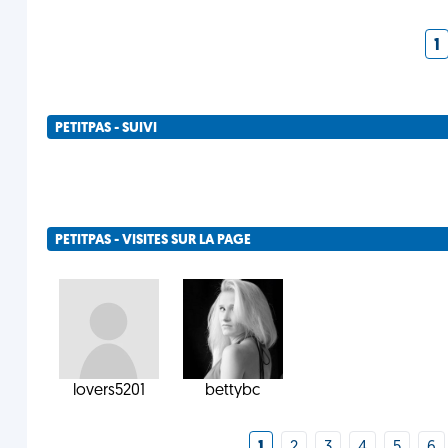
1
PETITPAS - SUIVI
PETITPAS - VISITES SUR LA PAGE
lovers5201
bettybc