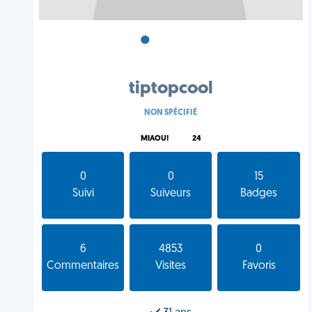
•
•
•
tiptopcool
NON SPÉCIFIÉ
MIAOU!
24
0
0
15
Suivi
Suiveurs
Badges
6
4853
0
Commentaires
Visites
Favoris