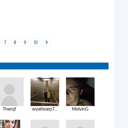
7
8
9
10
Therqf
wyattearp7...
MelvinG