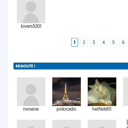
lovers5201
1
2
3
4
5
6
MIAOUTÉ !
nonene
polocado
hetfield01