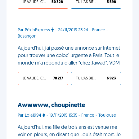
JE VALIDE, C'EST UNE VDM
50 328
TU L'AS BIEN MÉRITÉ
5 598
Par PékinExpress
- 24/11/2015 23:24 - France -
Besançon
Aujourd'hui, j'ai passé une annonce sur Internet
pour trouver une coloc' urgente à Paris. Tout le
monde m'a répondu d'aller "chez Jawad". VDM
JE VALIDE, C'EST UNE VDM
78 217
TU L'AS BIEN MÉRITÉ
6 923
Awwwww, choupinette
Par Lola1994
- 19/11/2015 15:35 - France - Toulouse
Aujourd'hui, ma fille de trois ans est venue me
voir en pleurs, en disant que Louis était mort. Je