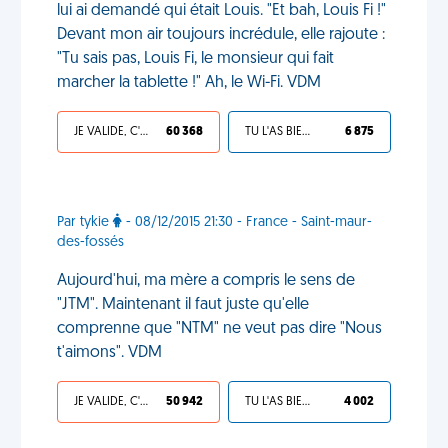
lui ai demandé qui était Louis. "Et bah, Louis Fi !"
Devant mon air toujours incrédule, elle rajoute :
"Tu sais pas, Louis Fi, le monsieur qui fait
marcher la tablette !" Ah, le Wi-Fi. VDM
JE VALIDE, C'EST UNE VDM
60 368
TU L'AS BIEN MÉRITÉ
6 875
Par tykie
- 08/12/2015 21:30 - France - Saint-maur-
des-fossés
Aujourd'hui, ma mère a compris le sens de
"JTM". Maintenant il faut juste qu'elle
comprenne que "NTM" ne veut pas dire "Nous
t'aimons". VDM
JE VALIDE, C'EST UNE VDM
50 942
TU L'AS BIEN MÉRITÉ
4 002