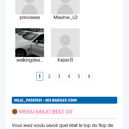
princeeee
Maxime_LD
walkingdea...
Kaizer31
1
2
3
4
5
MLLE_PATATE01 - SES BADGES VDM
MENU MAXI BEST OF
Vous avez voulu savoir quel était le top du flop de