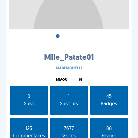
•
•
•
Mlle_Patate01
MADEMOISELLE
MIAOU!
61
0
1
45
Suivi
Suiveurs
Badges
123
7677
88
Commentaires
Visites
Favoris