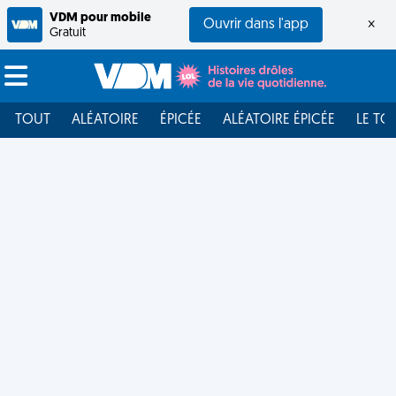
VDM pour mobile
Ouvrir dans l'app
×
Gratuit
TOUT
ALÉATOIRE
ÉPICÉE
ALÉATOIRE ÉPICÉE
LE TO