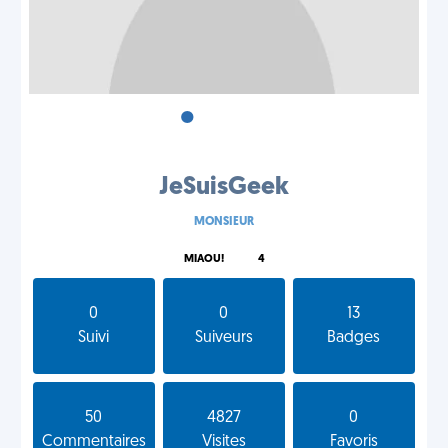
•
•
•
JeSuisGeek
MONSIEUR
MIAOU!
4
0
0
13
Suivi
Suiveurs
Badges
50
4827
0
Commentaires
Visites
Favoris