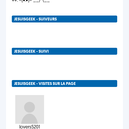
++. ~[•.•]~ __/ \__
JESUISGEEK - SUIVEURS
JESUISGEEK - SUIVI
JESUISGEEK - VISITES SUR LA PAGE
lovers5201