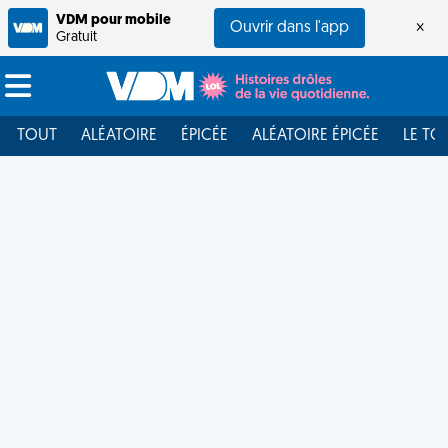
VDM pour mobile
Ouvrir dans l'app
×
Gratuit
TOUT
ALÉATOIRE
ÉPICÉE
ALÉATOIRE ÉPICÉE
LE TO