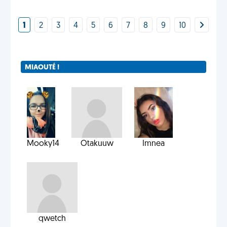
1
2
3
4
5
6
7
8
9
10
MIAOUTÉ !
Mooky14
Otakuuw
Imnea
qwetch