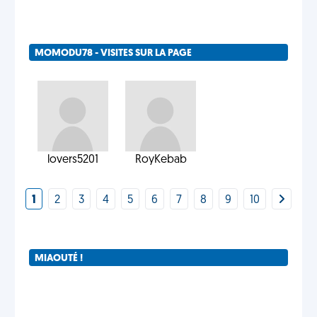
MOMODU78 - VISITES SUR LA PAGE
lovers5201
RoyKebab
1
2
3
4
5
6
7
8
9
10
MIAOUTÉ !