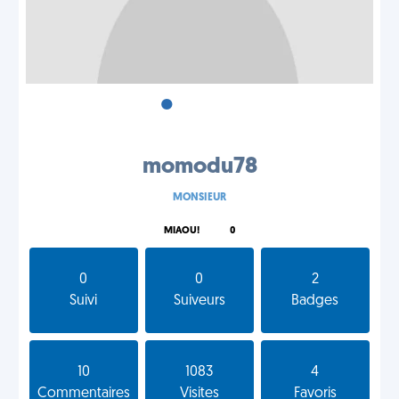
•
•
•
momodu78
MONSIEUR
MIAOU!
0
0
0
2
Suivi
Suiveurs
Badges
10
1083
4
Commentaires
Visites
Favoris