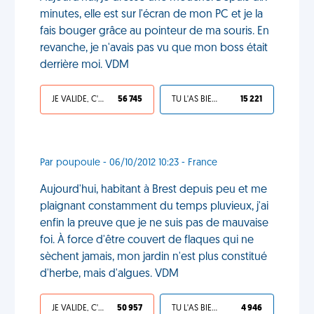
minutes, elle est sur l'écran de mon PC et je la
fais bouger grâce au pointeur de ma souris. En
revanche, je n'avais pas vu que mon boss était
derrière moi. VDM
JE VALIDE, C'EST UNE VDM
56 745
TU L'AS BIEN MÉRITÉ
15 221
Par poupoule - 06/10/2012 10:23 - France
Aujourd'hui, habitant à Brest depuis peu et me
plaignant constamment du temps pluvieux, j'ai
enfin la preuve que je ne suis pas de mauvaise
foi. À force d'être couvert de flaques qui ne
sèchent jamais, mon jardin n'est plus constitué
d'herbe, mais d'algues. VDM
JE VALIDE, C'EST UNE VDM
50 957
TU L'AS BIEN MÉRITÉ
4 946