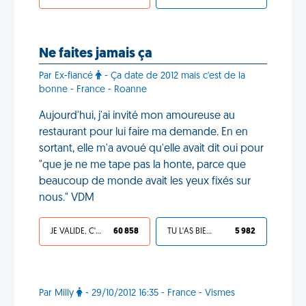
Ne faites jamais ça
Par Ex-fiancé
- Ça date de 2012 mais c'est de la
bonne - France - Roanne
Aujourd'hui, j'ai invité mon amoureuse au
restaurant pour lui faire ma demande. En en
sortant, elle m'a avoué qu'elle avait dit oui pour
"que je ne me tape pas la honte, parce que
beaucoup de monde avait les yeux fixés sur
nous." VDM
JE VALIDE, C'EST UNE VDM
60 858
TU L'AS BIEN MÉRITÉ
5 982
Par Milly
- 29/10/2012 16:35 - France - Vismes