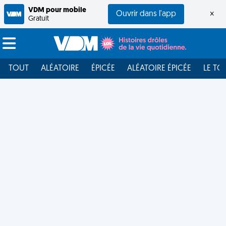
VDM pour mobile
Ouvrir dans l'app
×
Gratuit
TOUT
ALÉATOIRE
ÉPICÉE
ALÉATOIRE ÉPICÉE
LE TO