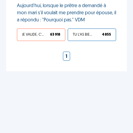
Aujourd'hui, lorsque le prêtre a demandé à
mon mari s'il voulait me prendre pour épouse, il
a répondu : "Pourquoi pas." VDM
JE VALIDE, C'EST UNE VDM
63 918
TU L'AS BIEN MÉRITÉ
4 855
1