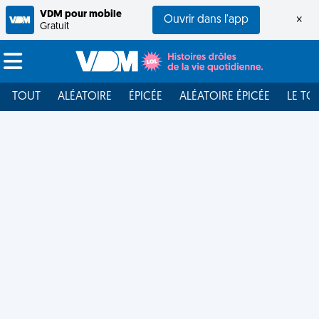
VDM pour mobile
Ouvrir dans l'app
×
Gratuit
TOUT
ALÉATOIRE
ÉPICÉE
ALÉATOIRE ÉPICÉE
LE TO