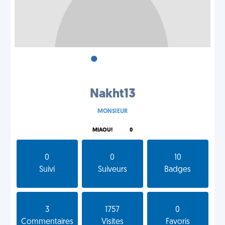
•
•
•
Nakht13
MONSIEUR
MIAOU!
0
0
0
10
Suivi
Suiveurs
Badges
3
1757
0
Commentaires
Visites
Favoris