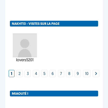
NAKHT13 - VISITES SUR LA PAGE
lovers5201
1
2
3
4
5
6
7
8
9
10
MIAOUTÉ !