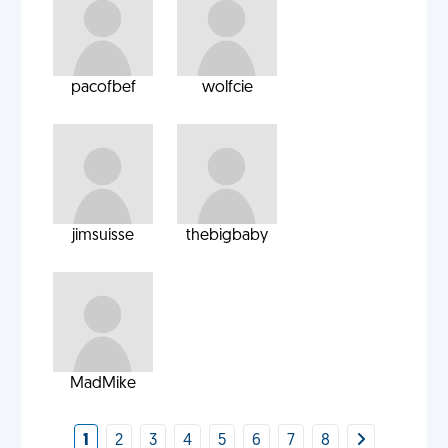
pacofbef
wolfcie
jimsuisse
thebigbaby
MadMike
1
2
3
4
5
6
7
8