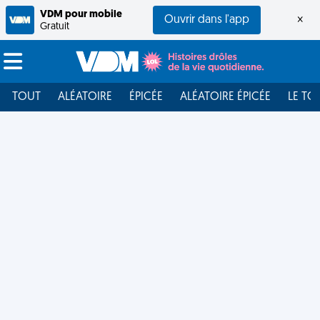
VDM pour mobile
Ouvrir dans l'app
×
Gratuit
TOUT
ALÉATOIRE
ÉPICÉE
ALÉATOIRE ÉPICÉE
LE TO