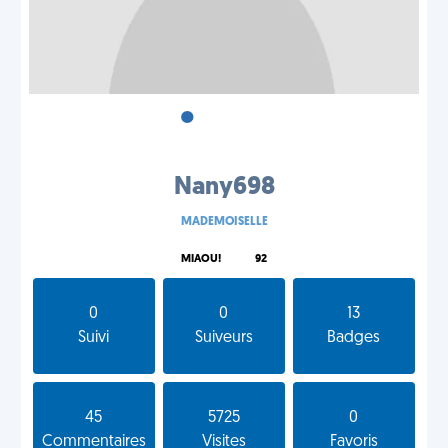
•
•
•
Nany698
MADEMOISELLE
MIAOU!
92
0
0
13
Suivi
Suiveurs
Badges
45
5725
0
Commentaires
Visites
Favoris