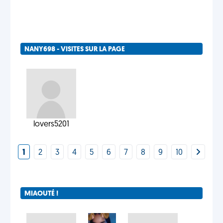
NANY698 - VISITES SUR LA PAGE
lovers5201
1
2
3
4
5
6
7
8
9
10
MIAOUTÉ !