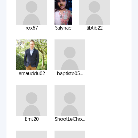
rox67
Salynae
tibtib22
arnauddu02
baptiste05...
EmJ20
ShootLeCho...