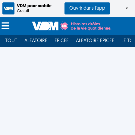
VDM pour mobile
Ouvrir dans l'app
×
Gratuit
TOUT
ALÉATOIRE
ÉPICÉE
ALÉATOIRE ÉPICÉE
LE TO