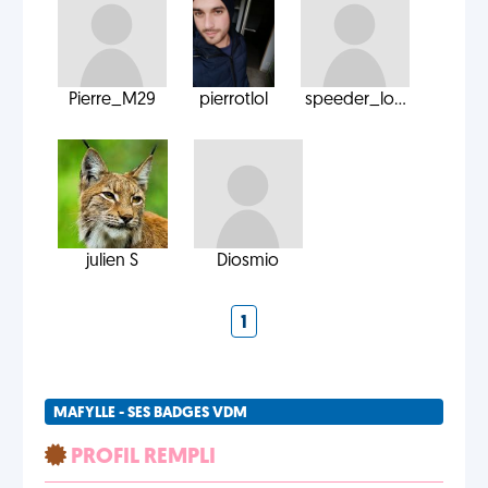
Pierre_M29
pierrotlol
speeder_lo...
julien S
Diosmio
1
MAFYLLE - SES BADGES VDM
PROFIL REMPLI