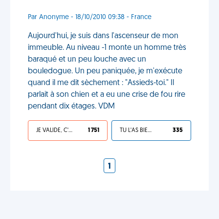
Par Anonyme - 18/10/2010 09:38 - France
Aujourd'hui, je suis dans l'ascenseur de mon
immeuble. Au niveau -1 monte un homme très
baraqué et un peu louche avec un
bouledogue. Un peu paniquée, je m'exécute
quand il me dit sèchement : "Assieds-toi." Il
parlait à son chien et a eu une crise de fou rire
pendant dix étages. VDM
JE VALIDE, C'EST UNE VDM
1 751
TU L'AS BIEN MÉRITÉ
335
1