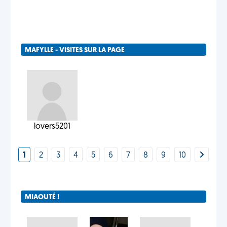
MAFYLLE - VISITES SUR LA PAGE
lovers5201
1
2
3
4
5
6
7
8
9
10
MIAOUTÉ !