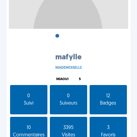
•
•
•
mafylle
MADEMOISELLE
MIAOU!
5
0
0
12
Suivi
Suiveurs
Badges
10
3395
3
Commentaires
Visites
Favoris