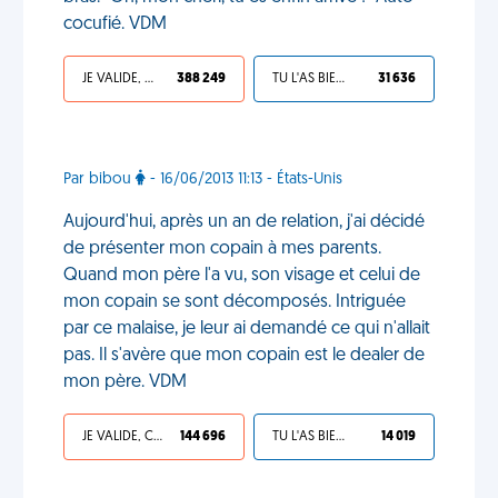
cocufié. VDM
JE VALIDE, C'EST UNE VDM
388 249
TU L'AS BIEN MÉRITÉ
31 636
Par bibou
- 16/06/2013 11:13 - États-Unis
Aujourd'hui, après un an de relation, j'ai décidé
de présenter mon copain à mes parents.
Quand mon père l'a vu, son visage et celui de
mon copain se sont décomposés. Intriguée
par ce malaise, je leur ai demandé ce qui n'allait
pas. Il s'avère que mon copain est le dealer de
mon père. VDM
JE VALIDE, C'EST UNE VDM
144 696
TU L'AS BIEN MÉRITÉ
14 019