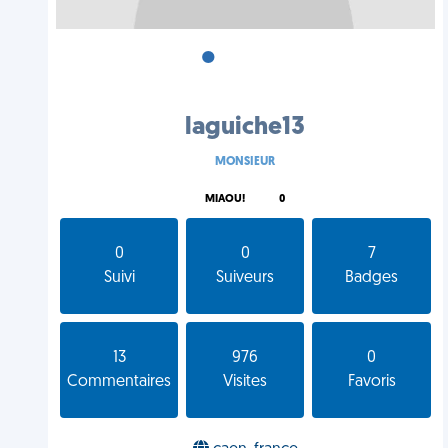
•
•
•
laguiche13
MONSIEUR
MIAOU!
0
0
0
7
Suivi
Suiveurs
Badges
13
976
0
Commentaires
Visites
Favoris