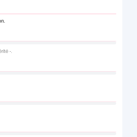
on.
ité -.