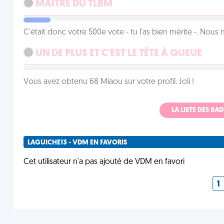
MAÎTRE DU TLBM
C'était donc votre 500e vote - tu l'as bien mérité -. Nous
UN DE PLUS ET C'EST LE TÊTE À QUEUE
Vous avez obtenu 68 Miaou sur votre profil. Joli !
LA LISTE DES B
LAGUICHE13 - VDM EN FAVORIS
Cet utilisateur n'a pas ajouté de VDM en favori
1