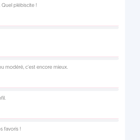
Quel plébiscite !
é ou modéré, c'est encore mieux.
il.
favoris !