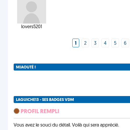
lovers5201
1
2
3
4
5
6
MIAOUTÉ !
LAGUICHE13 - SES BADGES VDM
PROFIL REMPLI
Vous avez le souci du détail. Voilà qui sera apprécié.