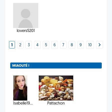
lovers5201
1
2
3
4
5
6
7
8
9
10
MIAOUTÉ !
Isabelle19...
Pattachon