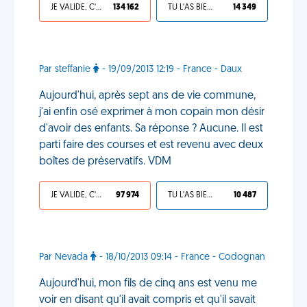
JE VALIDE, C'EST UNE VDM
134 162
TU L'AS BIEN MÉRITÉ
14 349
Par steffanie
- 19/09/2013 12:19 - France - Daux
Aujourd'hui, après sept ans de vie commune,
j'ai enfin osé exprimer à mon copain mon désir
d'avoir des enfants. Sa réponse ? Aucune. Il est
parti faire des courses et est revenu avec deux
boîtes de préservatifs. VDM
JE VALIDE, C'EST UNE VDM
97 974
TU L'AS BIEN MÉRITÉ
10 487
Par Nevada
- 18/10/2013 09:14 - France - Codognan
Aujourd'hui, mon fils de cinq ans est venu me
voir en disant qu'il avait compris et qu'il savait