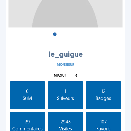
•
•
•
le_guigue
MONSIEUR
MIAOU!
6
0
1
12
Suivi
Suiveurs
Badges
39
2943
107
Commentaires
Visites
Favoris