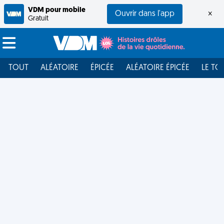
VDM pour mobile
Ouvrir dans l'app
×
Gratuit
TOUT
ALÉATOIRE
ÉPICÉE
ALÉATOIRE ÉPICÉE
LE TO