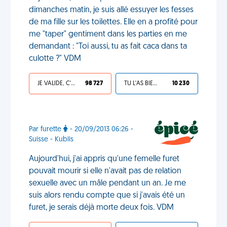
dimanches matin, je suis allé essuyer les fesses
de ma fille sur les toilettes. Elle en a profité pour
me "taper" gentiment dans les parties en me
demandant : "Toi aussi, tu as fait caca dans ta
culotte ?" VDM
JE VALIDE, C'EST UNE VDM
98 727
TU L'AS BIEN MÉRITÉ
10 230
Par furette
- 20/09/2013 06:26 -
Suisse - Kublis
Aujourd'hui, j'ai appris qu'une femelle furet
pouvait mourir si elle n'avait pas de relation
sexuelle avec un mâle pendant un an. Je me
suis alors rendu compte que si j'avais été un
furet, je serais déjà morte deux fois. VDM