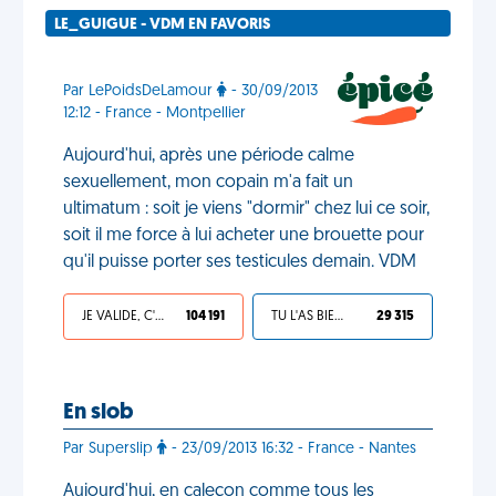
LE_GUIGUE - VDM EN FAVORIS
Par LePoidsDeLamour
- 30/09/2013
12:12 - France - Montpellier
Aujourd'hui, après une période calme
sexuellement, mon copain m'a fait un
ultimatum : soit je viens "dormir" chez lui ce soir,
soit il me force à lui acheter une brouette pour
qu'il puisse porter ses testicules demain. VDM
JE VALIDE, C'EST UNE VDM
104 191
TU L'AS BIEN MÉRITÉ
29 315
En slob
Par Superslip
- 23/09/2013 16:32 - France - Nantes
Aujourd'hui, en caleçon comme tous les