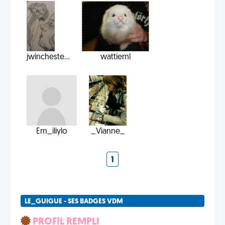
jwincheste...
wattieml
Em_iliylo
_Vianne_
1
LE_GUIGUE - SES BADGES VDM
PROFIL REMPLI