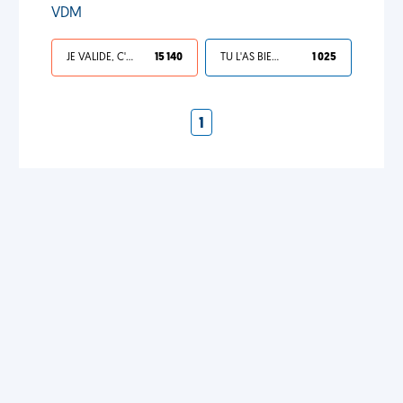
VDM
JE VALIDE, C'EST UNE VDM
15 140
TU L'AS BIEN MÉRITÉ
1 025
1