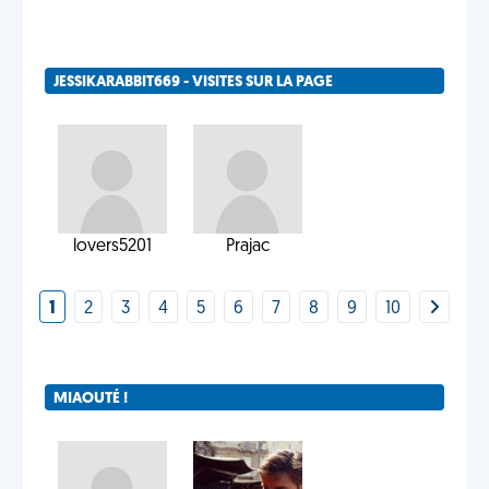
JESSIKARABBIT669 - VISITES SUR LA PAGE
lovers5201
Prajac
1
2
3
4
5
6
7
8
9
10
MIAOUTÉ !