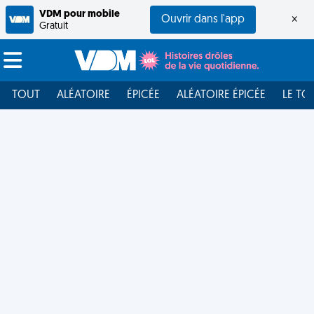
VDM pour mobile
Ouvrir dans l'app
×
Gratuit
TOUT
ALÉATOIRE
ÉPICÉE
ALÉATOIRE ÉPICÉE
LE TO