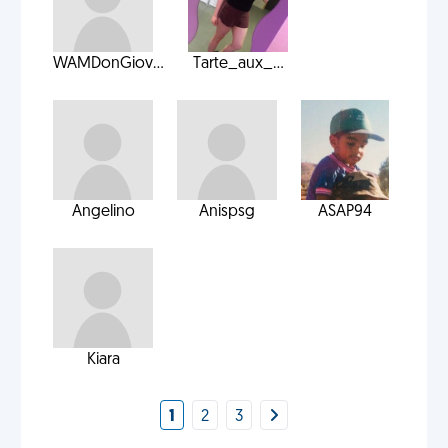
WAMDonGiov...
Tarte_aux_...
Angelino
Anispsg
ASAP94
Kiara
1
2
3