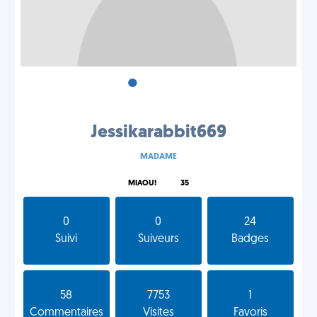
•
•
•
Jessikarabbit669
MADAME
MIAOU!
35
0
0
24
Suivi
Suiveurs
Badges
58
7753
1
Commentaires
Visites
Favoris