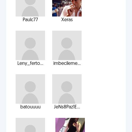
Paulc77
Xeras
Leny_ferto...
imbecileme...
batouuuu
JeNs8Paz1E...