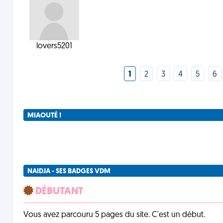
lovers5201
1
2
3
4
5
6
MIAOUTÉ !
NAIDJA - SES BADGES VDM
DÉBUTANT
Vous avez parcouru 5 pages du site. C'est un début.