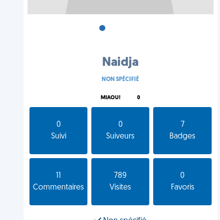
•
•
•
Naidja
NON SPÉCIFIÉ
MIAOU!
0
0
0
7
Suivi
Suiveurs
Badges
11
789
0
Commentaires
Visites
Favoris