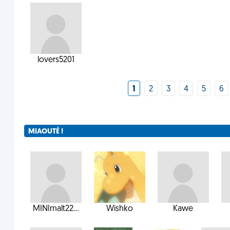
lovers5201
1
2
3
4
5
6
MIAOUTÉ !
MINImalt22...
Wishko
Kawe