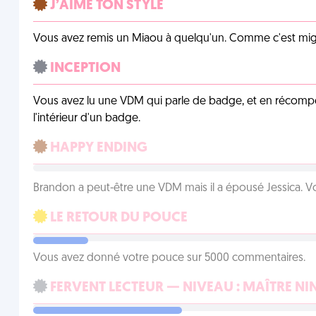
J’AIME TON STYLE
Vous avez remis un Miaou à quelqu'un. Comme c'est mig
INCEPTION
Vous avez lu une VDM qui parle de badge, et en récom
l'intérieur d'un badge.
HAPPY ENDING
Brandon a peut-être une VDM mais il a épousé Jessica. Vo
LE RETOUR DU POUCE
Vous avez donné votre pouce sur 5000 commentaires.
FERVENT LECTEUR — NIVEAU : MAÎTRE NI