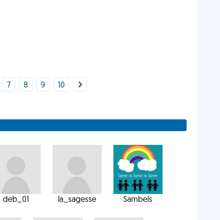
7
8
9
10
deb_01
la_sagesse
Sambels