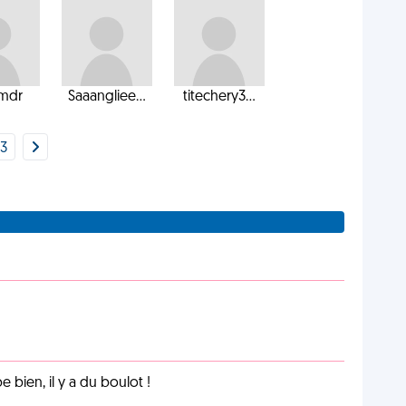
mdr
Saaangliee...
titechery3...
3
e bien, il y a du boulot !