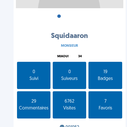
•
•
•
Squidaaron
MONSIEUR
MIAOU!
34
0
0
19
Suivi
Suiveurs
Badges
29
6762
7
Commentaires
Visites
Favoris