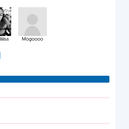
liiiisa
Mogoooo