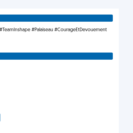
#TeamInshape #Palaiseau #CourageEtDevouement