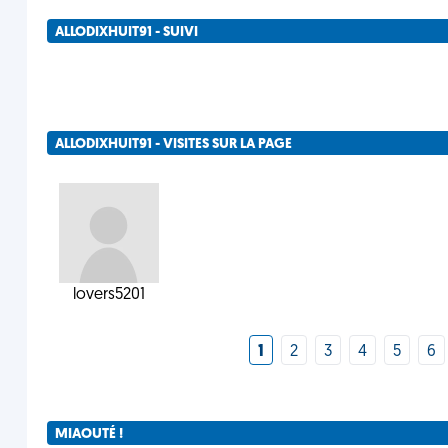
ALLODIXHUIT91 - SUIVI
ALLODIXHUIT91 - VISITES SUR LA PAGE
lovers5201
1
2
3
4
5
6
MIAOUTÉ !