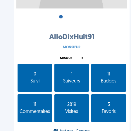
•
•
•
AlloDixHuit91
MONSIEUR
MIAOU!
6
0
1
11
Suivi
Suiveurs
Badges
11
2819
3
Commentaires
Visites
Favoris