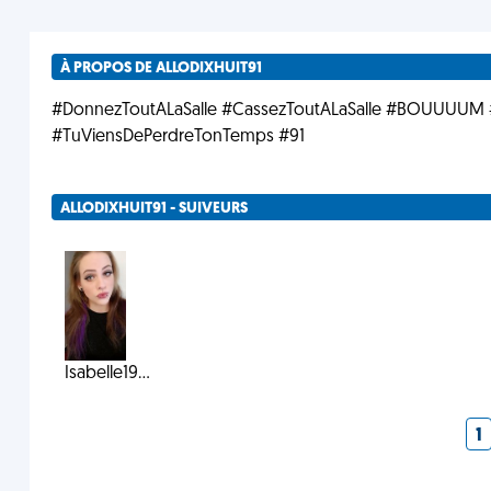
À PROPOS DE ALLODIXHUIT91
#DonnezToutALaSalle #CassezToutALaSalle #BOUUUUM 
#TuViensDePerdreTonTemps #91
ALLODIXHUIT91 - SUIVEURS
Isabelle19...
1