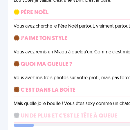
200 votes je valide, c'est une VDM. C'est la base.
PÈRE NOËL
Vous avez cherché le Père Noël partout, vraiment partout, 
J’AIME TON STYLE
Vous avez remis un Miaou à quelqu'un. Comme c'est mig
QUOI MA GUEULE ?
Vous avez mis trois photos sur votre profil, mais pas for
C'EST DANS LA BOÎTE
Mais quelle jolie bouille ! Vous êtes sexy comme un chat
UN DE PLUS ET C'EST LE TÊTE À QUEUE