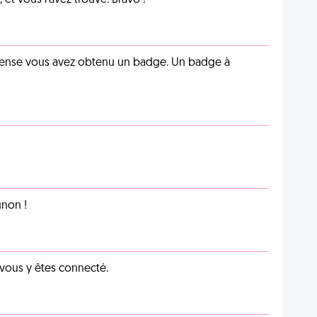
et vous l'avez trouvé. Bravo !
pense vous avez obtenu un badge. Un badge à
non !
 vous y êtes connecté.