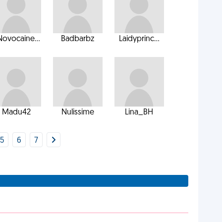
ovocaine...
Badbarbz
Laidyprinc...
Madu42
Nulissime
Lina_BH
5
6
7