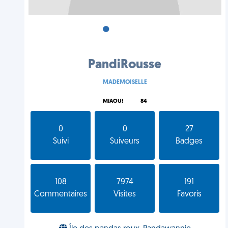
•
•
•
PandiRousse
MADEMOISELLE
MIAOU!
84
0
0
27
Suivi
Suiveurs
Badges
108
7974
191
Commentaires
Visites
Favoris