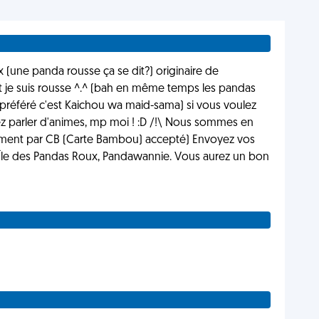
x (une panda rousse ça se dit?) originaire de
et je suis rousse ^.^ (bah en même temps les pandas
on préféré c'est Kaichou wa maid-sama) si vous voulez
z parler d'animes, mp moi ! :D /!\ Nous sommes en
ement par CB (Carte Bambou) accepté) Envoyez vos
,Île des Pandas Roux, Pandawannie. Vous aurez un bon