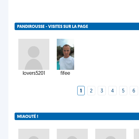
PANDIROUSSE - VISITES SUR LA PAGE
lovers5201
fifee
1
2
3
4
5
6
MIAOUTÉ !