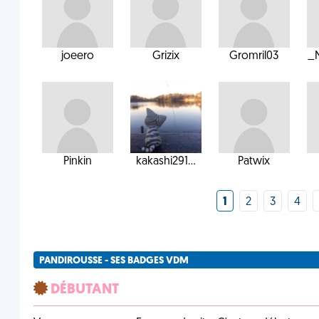
joeero
Grizix
Gromril03
_N
Pinkin
kakashi291...
Patwix
1
2
3
4
PANDIROUSSE - SES BADGES VDM
DÉBUTANT