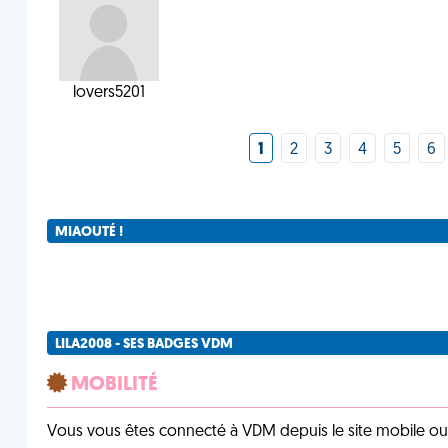
lovers5201
1
2
3
4
5
6
MIAOUTÉ !
LILA2008 - SES BADGES VDM
MOBILITÉ
Vous vous êtes connecté à VDM depuis le site mobile ou un