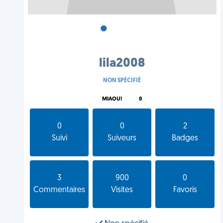
•
•
•
lila2008
NON SPÉCIFIÉ
MIAOU!
0
0
0
2
Suivi
Suiveurs
Badges
3
900
0
Commentaires
Visites
Favoris