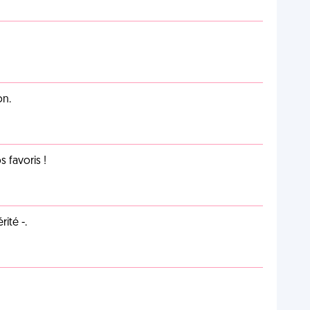
on.
favoris !
ité -.