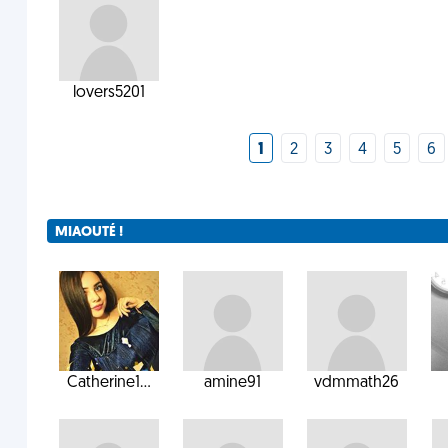
lovers5201
1
2
3
4
5
6
MIAOUTÉ !
Catherine1...
amine91
vdmmath26