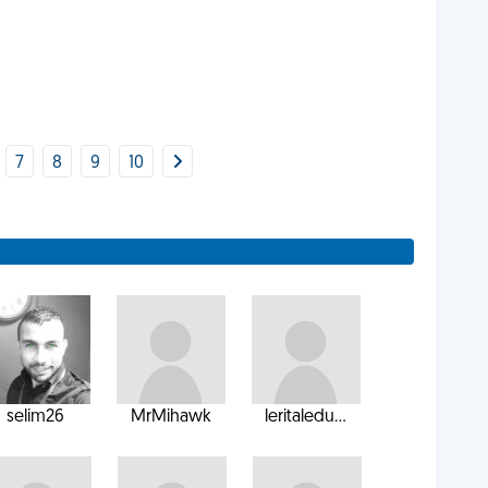
7
8
9
10
selim26
MrMihawk
leritaledu...