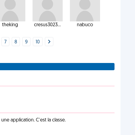
theking
cresus3023...
nabuco
7
8
9
10
e application. C'est la classe.