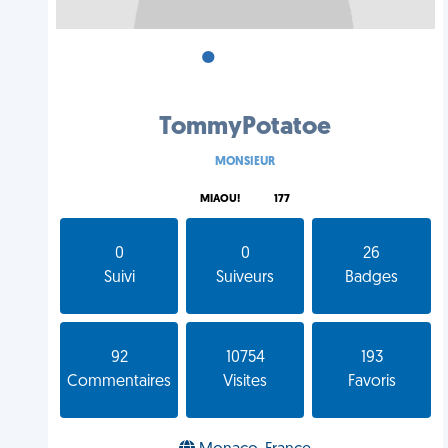
•
•
•
TommyPotatoe
MONSIEUR
MIAOU!
177
0
0
26
Suivi
Suiveurs
Badges
92
10754
193
Commentaires
Visites
Favoris