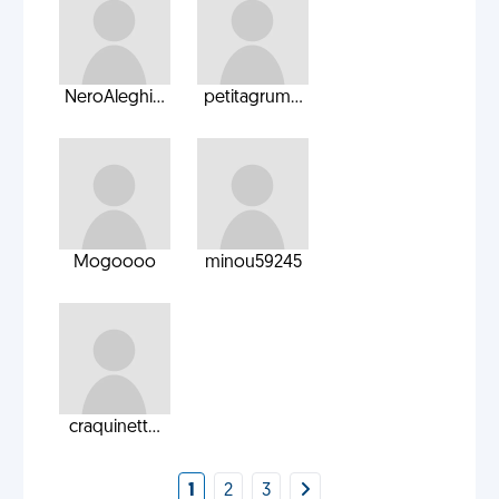
NeroAleghi...
petitagrum...
Mogoooo
minou59245
craquinett...
1
2
3