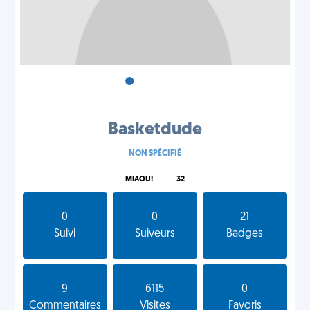
•
•
•
Basketdude
NON SPÉCIFIÉ
MIAOU!
32
0
0
21
Suivi
Suiveurs
Badges
9
6115
0
Commentaires
Visites
Favoris