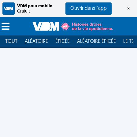
VDM pour mobile
Ouvrir dans l'app
×
Gratuit
TOUT
ALÉATOIRE
ÉPICÉE
ALÉATOIRE ÉPICÉE
LE TO