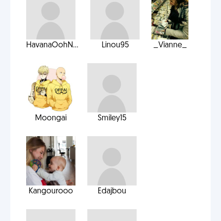
HavanaOohN...
Linou95
_Vianne_
Moongai
Smiley15
Kangourooo
Edajbou