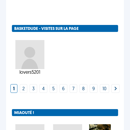
BASKETDUDE - VISITES SUR LA PAGE
lovers5201
1
2
3
4
5
6
7
8
9
10
MIAOUTÉ !