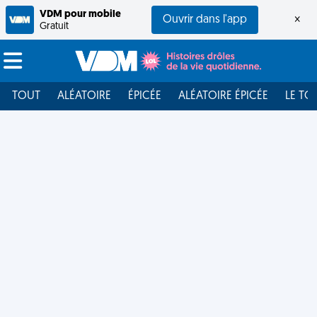
VDM pour mobile
Ouvrir dans l'app
×
Gratuit
TOUT
ALÉATOIRE
ÉPICÉE
ALÉATOIRE ÉPICÉE
LE TO