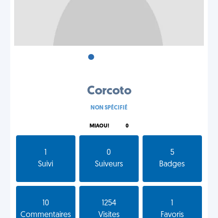
•
•
•
Corcoto
NON SPÉCIFIÉ
MIAOU!
0
1
0
5
Suivi
Suiveurs
Badges
10
1254
1
Commentaires
Visites
Favoris