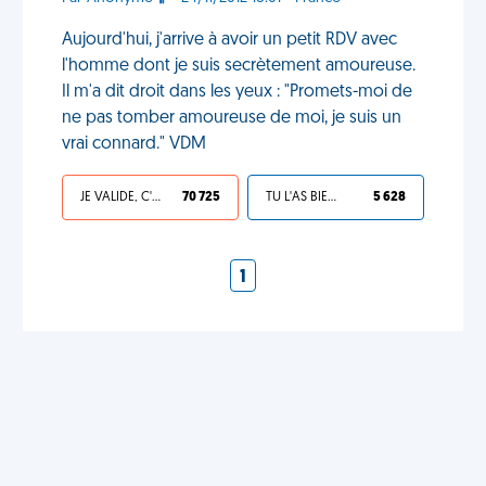
Aujourd'hui, j'arrive à avoir un petit RDV avec
l'homme dont je suis secrètement amoureuse.
Il m'a dit droit dans les yeux : "Promets-moi de
ne pas tomber amoureuse de moi, je suis un
vrai connard." VDM
JE VALIDE, C'EST UNE VDM
70 725
TU L'AS BIEN MÉRITÉ
5 628
1