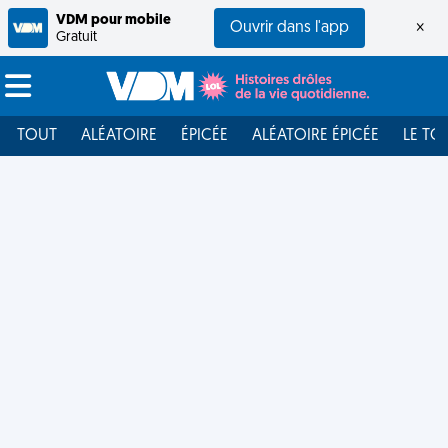
VDM pour mobile
Ouvrir dans l'app
×
Gratuit
TOUT
ALÉATOIRE
ÉPICÉE
ALÉATOIRE ÉPICÉE
LE TO