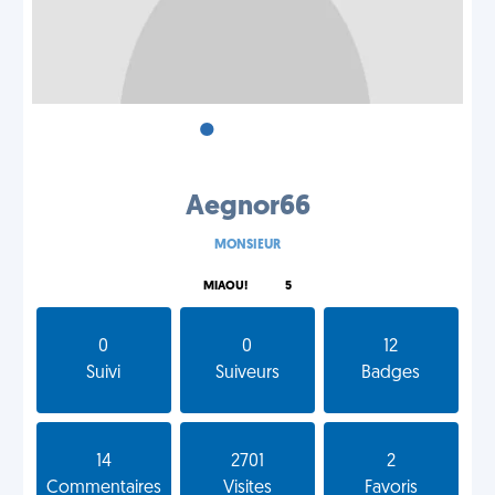
•
•
•
Aegnor66
MONSIEUR
MIAOU!
5
0
0
12
Suivi
Suiveurs
Badges
14
2701
2
Commentaires
Visites
Favoris