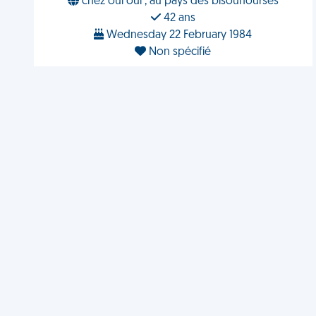
chez oui oui , au pays des bisounourses
42 ans
Wednesday 22 February 1984
Non spécifié