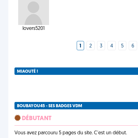
lovers5201
1
2
3
4
5
6
MIAOUTÉ !
BOUBAYOU45 - SES BADGES VDM
DÉBUTANT
Vous avez parcouru 5 pages du site. C'est un début.