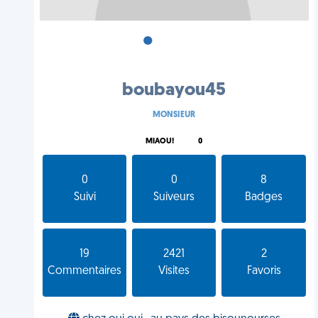
•
•
•
boubayou45
MONSIEUR
MIAOU!
0
0
0
8
Suivi
Suiveurs
Badges
19
2421
2
Commentaires
Visites
Favoris