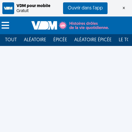
VDM pour mobile
Ouvrir dans l'app
×
Gratuit
TOUT
ALÉATOIRE
ÉPICÉE
ALÉATOIRE ÉPICÉE
LE TO