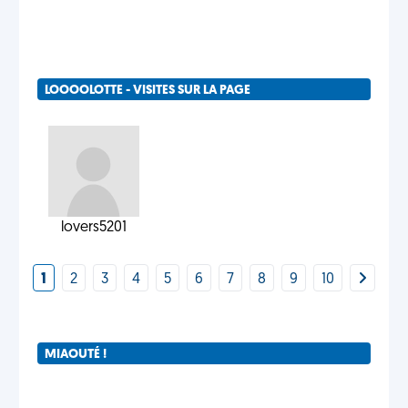
LOOOOLOTTE - VISITES SUR LA PAGE
lovers5201
1
2
3
4
5
6
7
8
9
10
MIAOUTÉ !