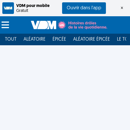
VDM pour mobile
Ouvrir dans l'app
×
Gratuit
TOUT
ALÉATOIRE
ÉPICÉE
ALÉATOIRE ÉPICÉE
LE TO