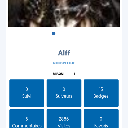
•
•
•
Alff
NON SPÉCIFIÉ
MIAOU!
1
0
0
13
Suivi
Suiveurs
Badges
6
2886
0
Commentaires
Visites
Favoris