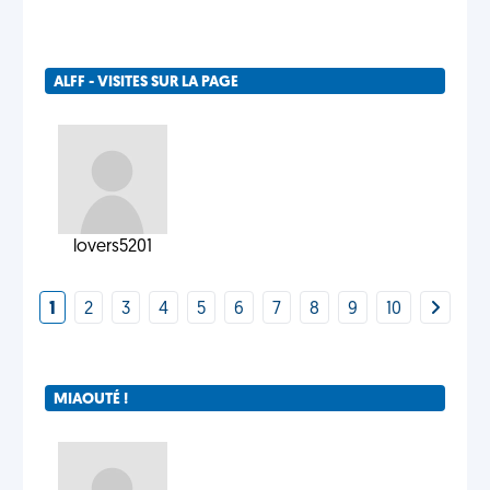
ALFF - VISITES SUR LA PAGE
lovers5201
1
2
3
4
5
6
7
8
9
10
MIAOUTÉ !