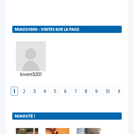
MIAOU1000 - VISITES SUR LA PAGE
lovers5201
1
2
3
4
5
6
7
8
9
10
MIAOUTÉ !