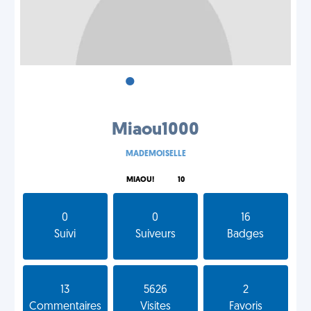
•
•
•
Miaou1000
MADEMOISELLE
MIAOU!
10
0
0
16
Suivi
Suiveurs
Badges
13
5626
2
Commentaires
Visites
Favoris