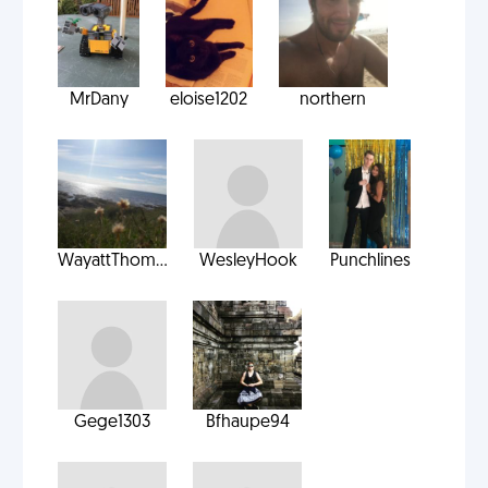
MrDany
eloise1202
northern
WayattThom...
WesleyHook
Punchlines
Gege1303
Bfhaupe94