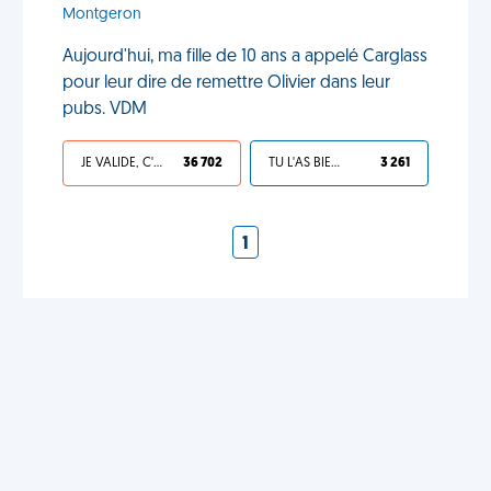
Montgeron
Aujourd'hui, ma fille de 10 ans a appelé Carglass
pour leur dire de remettre Olivier dans leur
pubs. VDM
JE VALIDE, C'EST UNE VDM
36 702
TU L'AS BIEN MÉRITÉ
3 261
1