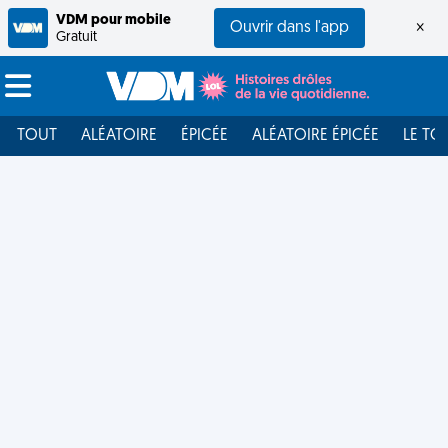
VDM pour mobile
Ouvrir dans l'app
×
Gratuit
TOUT
ALÉATOIRE
ÉPICÉE
ALÉATOIRE ÉPICÉE
LE TO