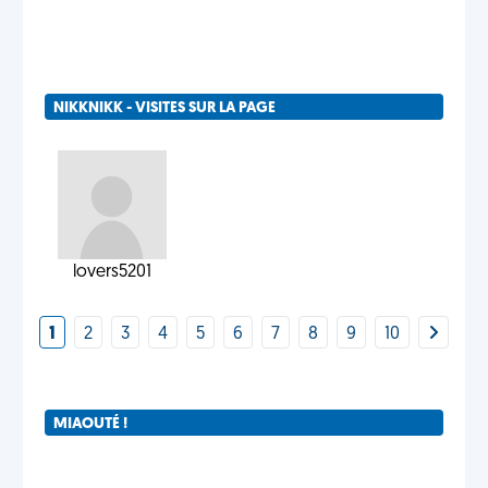
NIKKNIKK - VISITES SUR LA PAGE
lovers5201
1
2
3
4
5
6
7
8
9
10
MIAOUTÉ !