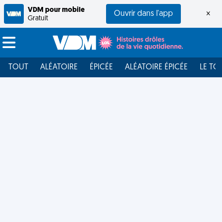
VDM pour mobile
Ouvrir dans l'app
×
Gratuit
TOUT
ALÉATOIRE
ÉPICÉE
ALÉATOIRE ÉPICÉE
LE TO