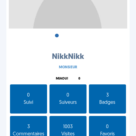
•
•
•
NikkNikk
MONSIEUR
MIAOU!
0
0
0
3
Suivi
Suiveurs
Badges
3
1003
0
Commentaires
Visites
Favoris