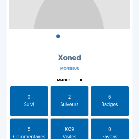
•
•
•
Xoned
MONSIEUR
MIAOU!
0
0
2
6
Suivi
Suiveurs
Badges
5
1039
0
Commentaires
Visites
Favoris