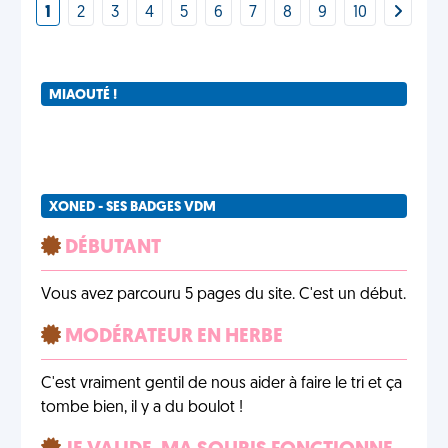
1
2
3
4
5
6
7
8
9
10
MIAOUTÉ !
XONED - SES BADGES VDM
DÉBUTANT
Vous avez parcouru 5 pages du site. C'est un début.
MODÉRATEUR EN HERBE
C'est vraiment gentil de nous aider à faire le tri et ça
tombe bien, il y a du boulot !