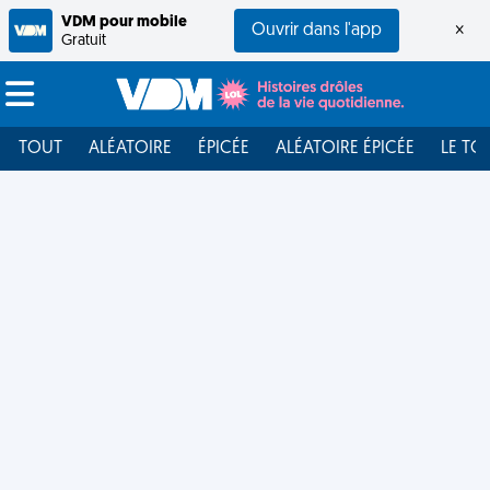
VDM pour mobile
Ouvrir dans l'app
×
Gratuit
TOUT
ALÉATOIRE
ÉPICÉE
ALÉATOIRE ÉPICÉE
LE TO