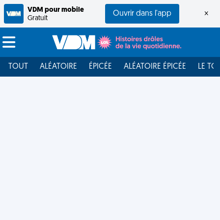
VDM pour mobile
Ouvrir dans l'app
×
Gratuit
TOUT
ALÉATOIRE
ÉPICÉE
ALÉATOIRE ÉPICÉE
LE TO