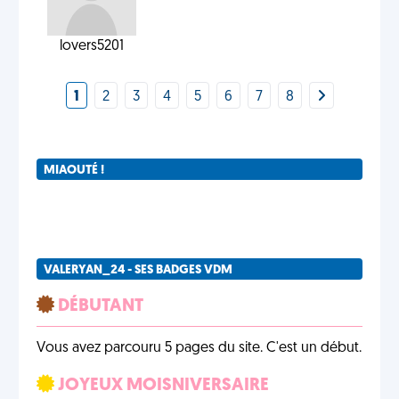
lovers5201
1
2
3
4
5
6
7
8
MIAOUTÉ !
VALERYAN_24 - SES BADGES VDM
DÉBUTANT
Vous avez parcouru 5 pages du site. C'est un début.
JOYEUX MOISNIVERSAIRE