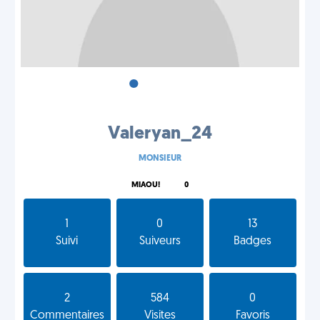
•
•
•
Valeryan_24
MONSIEUR
MIAOU!
0
1
0
13
Suivi
Suiveurs
Badges
2
584
0
Commentaires
Visites
Favoris