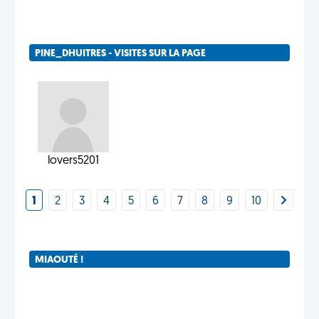
PINE_DHUITRES - VISITES SUR LA PAGE
lovers5201
1
2
3
4
5
6
7
8
9
10
MIAOUTÉ !