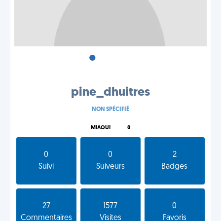
•
•
•
pine_dhuitres
NON SPÉCIFIÉ
MIAOU!
0
0
0
2
Suivi
Suiveurs
Badges
27
1577
0
Commentaires
Visites
Favoris