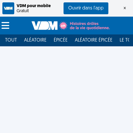
VDM pour mobile
Ouvrir dans l'app
×
Gratuit
TOUT
ALÉATOIRE
ÉPICÉE
ALÉATOIRE ÉPICÉE
LE TO