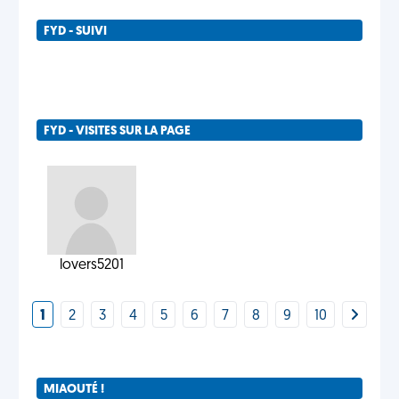
FYD - SUIVI
FYD - VISITES SUR LA PAGE
lovers5201
1
2
3
4
5
6
7
8
9
10
MIAOUTÉ !