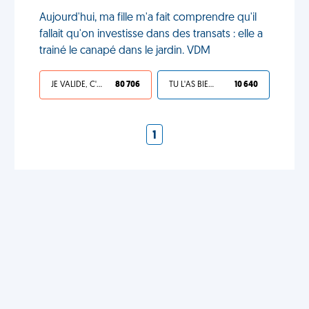
Aujourd'hui, ma fille m'a fait comprendre qu'il
fallait qu'on investisse dans des transats : elle a
trainé le canapé dans le jardin. VDM
JE VALIDE, C'EST UNE VDM
80 706
TU L'AS BIEN MÉRITÉ
10 640
1