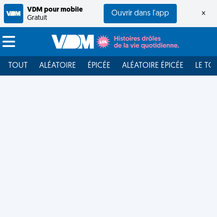
VDM pour mobile
Ouvrir dans l'app
×
Gratuit
TOUT
ALÉATOIRE
ÉPICÉE
ALÉATOIRE ÉPICÉE
LE TO