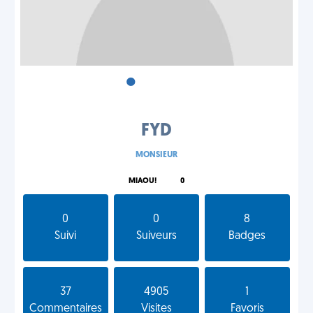
•
•
•
FYD
MONSIEUR
MIAOU!
0
0
0
8
Suivi
Suiveurs
Badges
37
4905
1
Commentaires
Visites
Favoris