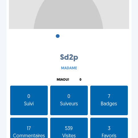
•
•
•
Sd2p
MADAME
MIAOU!
0
0
0
7
Suivi
Suiveurs
Badges
17
539
3
Commentaires
Visites
Favoris