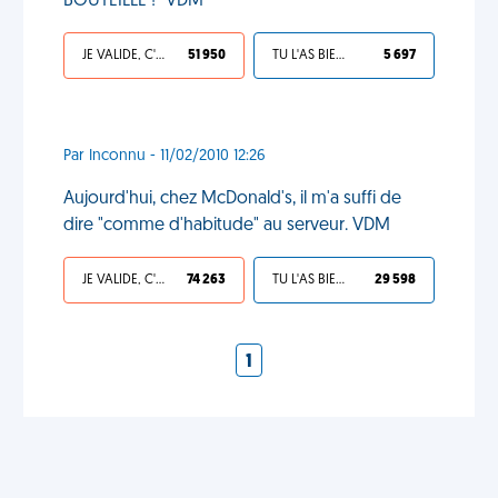
BOUTEILLE !" VDM
JE VALIDE, C'EST UNE VDM
51 950
TU L'AS BIEN MÉRITÉ
5 697
Par Inconnu - 11/02/2010 12:26
Aujourd'hui, chez McDonald's, il m'a suffi de
dire "comme d'habitude" au serveur. VDM
JE VALIDE, C'EST UNE VDM
74 263
TU L'AS BIEN MÉRITÉ
29 598
1