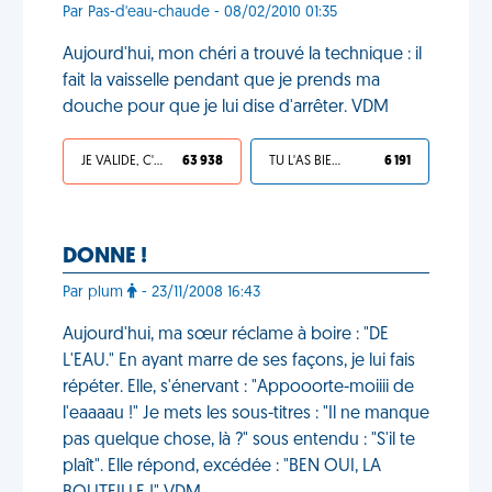
Par Pas-d'eau-chaude - 08/02/2010 01:35
Aujourd'hui, mon chéri a trouvé la technique : il
fait la vaisselle pendant que je prends ma
douche pour que je lui dise d'arrêter. VDM
JE VALIDE, C'EST UNE VDM
63 938
TU L'AS BIEN MÉRITÉ
6 191
DONNE !
Par plum
- 23/11/2008 16:43
Aujourd'hui, ma sœur réclame à boire : "DE
L'EAU." En ayant marre de ses façons, je lui fais
répéter. Elle, s'énervant : "Appooorte-moiiii de
l'eaaaau !" Je mets les sous-titres : "Il ne manque
pas quelque chose, là ?" sous entendu : "S'il te
plaît". Elle répond, excédée : "BEN OUI, LA