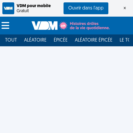
VDM pour mobile
Ouvrir dans l'app
×
Gratuit
TOUT
ALÉATOIRE
ÉPICÉE
ALÉATOIRE ÉPICÉE
LE TO