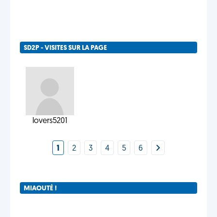
SD2P - VISITES SUR LA PAGE
lovers5201
1
2
3
4
5
6
MIAOUTÉ !