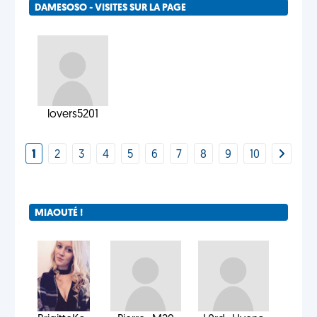
DAMESOSO - VISITES SUR LA PAGE
lovers5201
1
2
3
4
5
6
7
8
9
10
MIAOUTÉ !