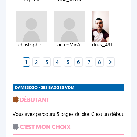
mylifey
elsa_12345
christophe...
LacteeMixA...
driss_491
1
2
3
4
5
6
7
8
DAMESOSO - SES BADGES VDM
DÉBUTANT
Vous avez parcouru 5 pages du site. C'est un début.
C'EST MON CHOIX