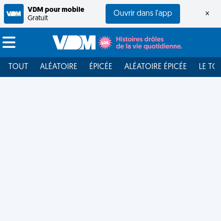
VDM pour mobile
Ouvrir dans l'app
×
Gratuit
TOUT
ALÉATOIRE
ÉPICÉE
ALÉATOIRE ÉPICÉE
LE TO