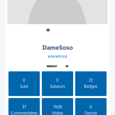
•
•
•
DameSoso
NON SPÉCIFIÉ
MIAOU!
91
0
0
22
Suivi
Suiveurs
Badges
37
7628
0
Commentaires
Visites
Favoris