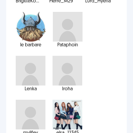
BrigitteKo...
Pierre_M29
L0rd_Hyena
le barbare
Pataphoin
Lenka
Iroha