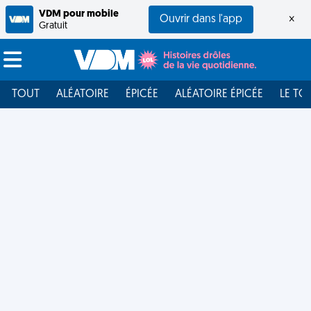
VDM pour mobile
Ouvrir dans l'app
×
Gratuit
TOUT
ALÉATOIRE
ÉPICÉE
ALÉATOIRE ÉPICÉE
LE TO