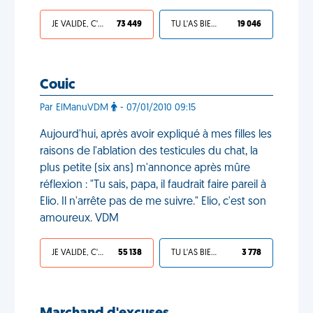
JE VALIDE, C'EST UNE VDM
73 449
TU L'AS BIEN MÉRITÉ
19 046
Couic
Par ElManuVDM
- 07/01/2010 09:15
Aujourd'hui, après avoir expliqué à mes filles les
raisons de l'ablation des testicules du chat, la
plus petite (six ans) m'annonce après mûre
réflexion : "Tu sais, papa, il faudrait faire pareil à
Elio. Il n'arrête pas de me suivre." Elio, c'est son
amoureux. VDM
JE VALIDE, C'EST UNE VDM
55 138
TU L'AS BIEN MÉRITÉ
3 778