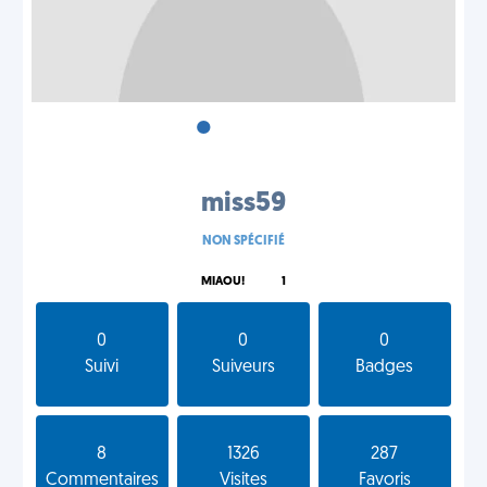
•
•
•
miss59
NON SPÉCIFIÉ
MIAOU!
1
0
0
0
Suivi
Suiveurs
Badges
8
1326
287
Commentaires
Visites
Favoris