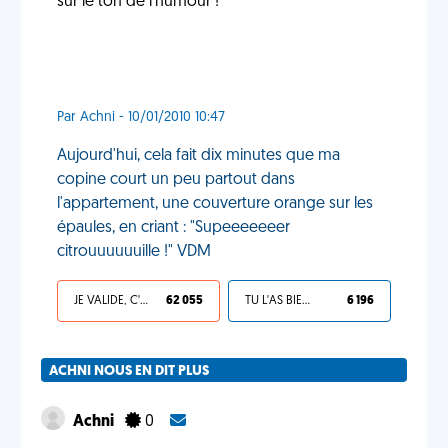
sur le ton de l'humour !
Par Achni - 10/01/2010 10:47
Aujourd'hui, cela fait dix minutes que ma
copine court un peu partout dans
l'appartement, une couverture orange sur les
épaules, en criant : "Supeeeeeeer
citrouuuuuuille !" VDM
JE VALIDE, C'EST UNE VDM
62 055
TU L'AS BIEN MÉRITÉ
6 196
ACHNI NOUS EN DIT PLUS
Achni
0