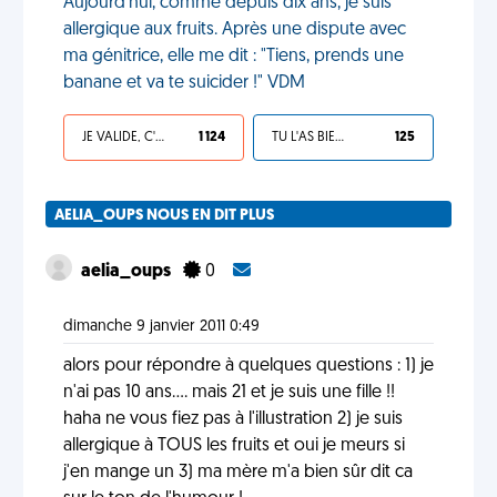
Aujourd'hui, comme depuis dix ans, je suis
allergique aux fruits. Après une dispute avec
ma génitrice, elle me dit : "Tiens, prends une
banane et va te suicider !" VDM
JE VALIDE, C'EST UNE VDM
1 124
TU L'AS BIEN MÉRITÉ
125
AELIA_OUPS NOUS EN DIT PLUS
aelia_oups
0
dimanche 9 janvier 2011 0:49
alors pour répondre à quelques questions : 1) je
n'ai pas 10 ans.... mais 21 et je suis une fille !!
haha ne vous fiez pas à l'illustration 2) je suis
allergique à TOUS les fruits et oui je meurs si
j'en mange un 3) ma mère m'a bien sûr dit ca