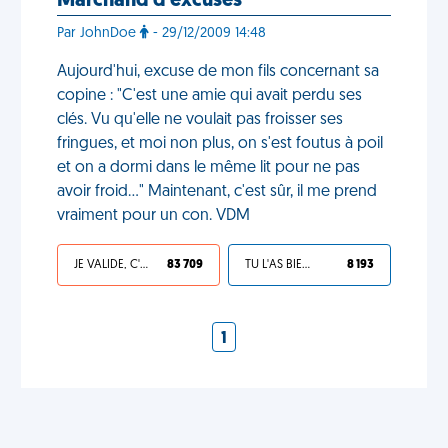
Marchand d'excuses
Par JohnDoe
- 29/12/2009 14:48
Aujourd'hui, excuse de mon fils concernant sa
copine : "C'est une amie qui avait perdu ses
clés. Vu qu'elle ne voulait pas froisser ses
fringues, et moi non plus, on s'est foutus à poil
et on a dormi dans le même lit pour ne pas
avoir froid..." Maintenant, c'est sûr, il me prend
vraiment pour un con. VDM
JE VALIDE, C'EST UNE VDM
83 709
TU L'AS BIEN MÉRITÉ
8 193
1