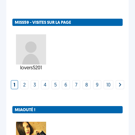
MISS59 - VISITES SUR LA PAGE
lovers5201
1
2
3
4
5
6
7
8
9
10
MIAOUTÉ !