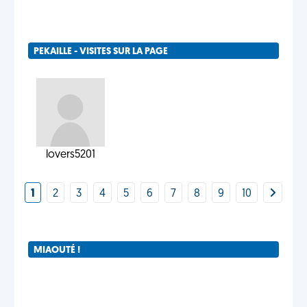
PEKAILLE - VISITES SUR LA PAGE
lovers5201
1
2
3
4
5
6
7
8
9
10
MIAOUTÉ !