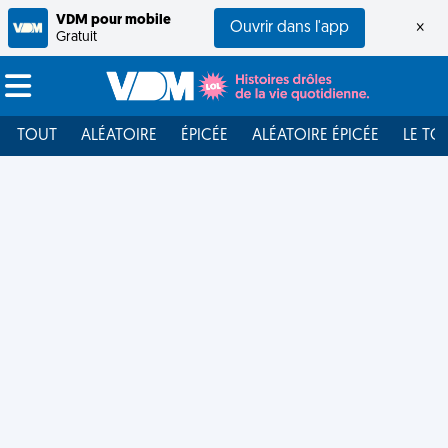
VDM pour mobile
Ouvrir dans l'app
×
Gratuit
TOUT
ALÉATOIRE
ÉPICÉE
ALÉATOIRE ÉPICÉE
LE TO