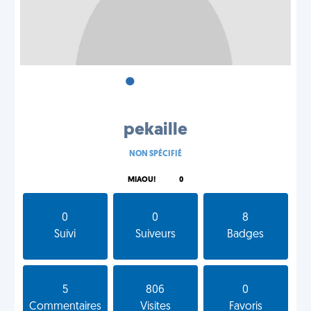
•
•
•
pekaille
NON SPÉCIFIÉ
MIAOU!
0
0
0
8
Suivi
Suiveurs
Badges
5
806
0
Commentaires
Visites
Favoris