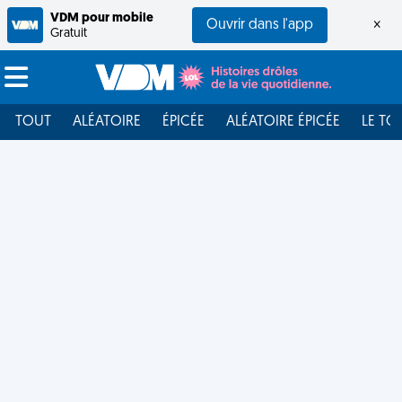
VDM pour mobile
Ouvrir dans l'app
×
Gratuit
TOUT
ALÉATOIRE
ÉPICÉE
ALÉATOIRE ÉPICÉE
LE TO