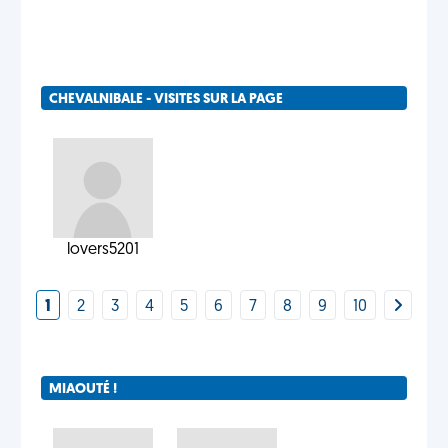
CHEVALNIBALE - VISITES SUR LA PAGE
lovers5201
1
2
3
4
5
6
7
8
9
10
MIAOUTÉ !