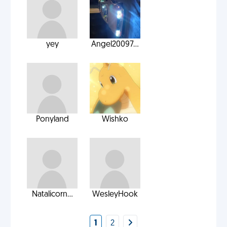
yey
Angel20097...
Ponyland
Wishko
Natalicorn...
WesleyHook
1
2