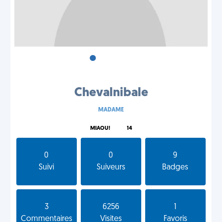
•
•
•
Chevalnibale
MADAME
MIAOU!
14
0
0
9
Suivi
Suiveurs
Badges
3
6256
1
Commentaires
Visites
Favoris