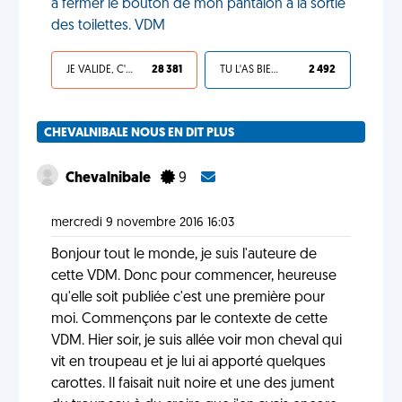
à fermer le bouton de mon pantalon à la sortie
des toilettes. VDM
JE VALIDE, C'EST UNE VDM
28 381
TU L'AS BIEN MÉRITÉ
2 492
CHEVALNIBALE NOUS EN DIT PLUS
Chevalnibale
9
mercredi 9 novembre 2016 16:03
Bonjour tout le monde, je suis l'auteure de
cette VDM. Donc pour commencer, heureuse
qu'elle soit publiée c'est une première pour
moi. Commençons par le contexte de cette
VDM. Hier soir, je suis allée voir mon cheval qui
vit en troupeau et je lui ai apporté quelques
carottes. Il faisait nuit noire et une des jument