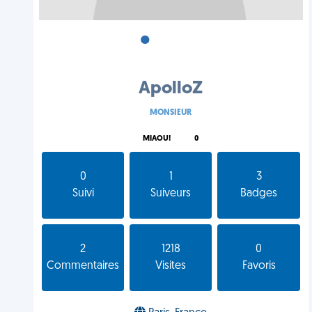
•
•
•
ApolloZ
MONSIEUR
MIAOU!
0
0
1
3
Suivi
Suiveurs
Badges
2
1218
0
Commentaires
Visites
Favoris