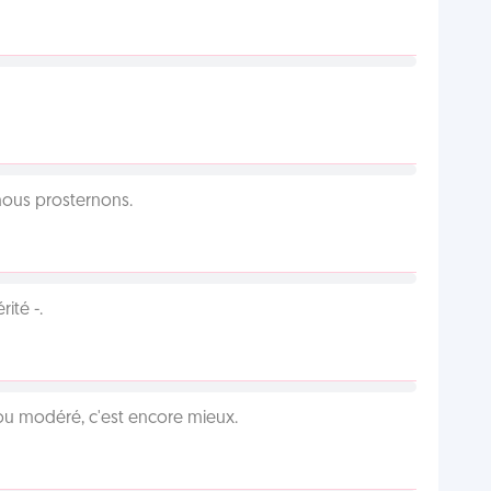
 nous prosternons.
ité -.
é ou modéré, c'est encore mieux.