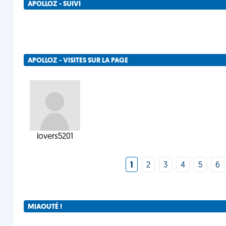
APOLLOZ - SUIVI
APOLLOZ - VISITES SUR LA PAGE
lovers5201
1
2
3
4
5
6
MIAOUTÉ !