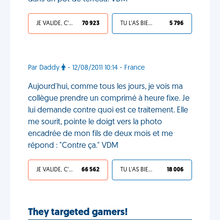
JE VALIDE, C'EST UNE VDM
70 923
TU L'AS BIEN MÉRITÉ
5 796
Par Daddy
- 12/08/2011 10:14 - France
Aujourd'hui, comme tous les jours, je vois ma
collègue prendre un comprimé à heure fixe. Je
lui demande contre quoi est ce traitement. Elle
me sourit, pointe le doigt vers la photo
encadrée de mon fils de deux mois et me
répond : "Contre ça." VDM
JE VALIDE, C'EST UNE VDM
66 562
TU L'AS BIEN MÉRITÉ
18 006
They targeted gamers!