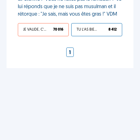
lui réponds que je ne suis pas musulman et il
rétorque : "Je sais, mais vous êtes gras !" VDM
JE VALIDE, C'EST UNE VDM
70 016
TU L'AS BIEN MÉRITÉ
8 412
1