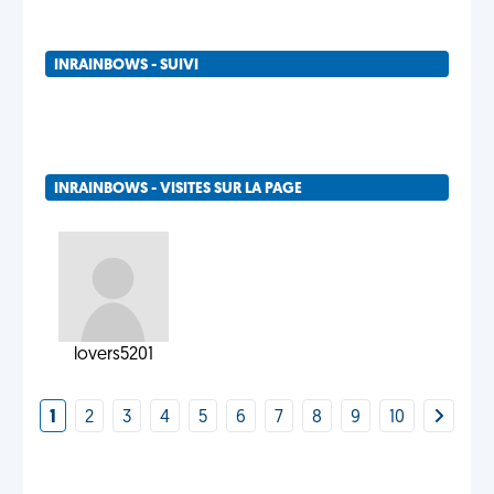
INRAINBOWS - SUIVI
INRAINBOWS - VISITES SUR LA PAGE
lovers5201
1
2
3
4
5
6
7
8
9
10