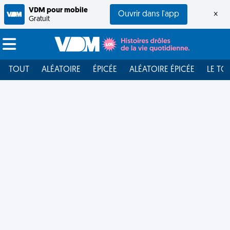
VDM pour mobile
Ouvrir dans l'app
×
Gratuit
TOUT
ALÉATOIRE
ÉPICÉE
ALÉATOIRE ÉPICÉE
LE TO