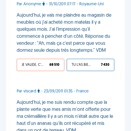
Par Anonyme
- 31/10/2011 07:17 - Royaume-Uni
Aujourd'hui, je vais me plaindre au magasin de
meubles où j'ai acheté mon matelas il y a
quelques mois. J'ai l'impression qu'il
commence à pencher d'un côté. Réponse du
vendeur : "Ah, mais ça c'est parce que vous
dormez seule depuis très longtemps." VDM
JE VALIDE, C'EST UNE VDM
68 510
TU L'AS BIEN MÉRITÉ
7 430
Par viscard
- 23/09/2011 01:35 - France
Aujourd'hui, je me suis rendu compte que la
plante verte que mes amis m'ont offerte pour
ma crémaillère il y a un mois n'était autre que le
haut d'un ananas qu'ils ont récupéré et mis
dans un pot de terreau. VDM