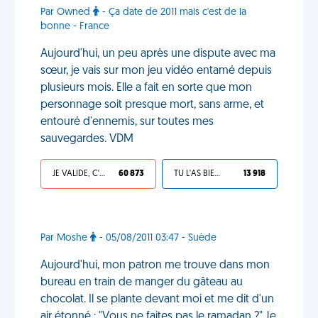
Par Owned
- Ça date de 2011 mais c'est de la
bonne - France
Aujourd'hui, un peu après une dispute avec ma
sœur, je vais sur mon jeu vidéo entamé depuis
plusieurs mois. Elle a fait en sorte que mon
personnage soit presque mort, sans arme, et
entouré d'ennemis, sur toutes mes
sauvegardes. VDM
JE VALIDE, C'EST UNE VDM
60 873
TU L'AS BIEN MÉRITÉ
13 918
Par Moshe
- 05/08/2011 03:47 - Suède
Aujourd'hui, mon patron me trouve dans mon
bureau en train de manger du gâteau au
chocolat. Il se plante devant moi et me dit d'un
air étonné : "Vous ne faites pas le ramadan ?" Je