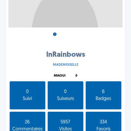
•
•
•
InRainbows
MADEMOISELLE
MIAOU!
0
0
0
6
Suivi
Suiveurs
Badges
26
5957
334
Commentaires
Visites
Favoris