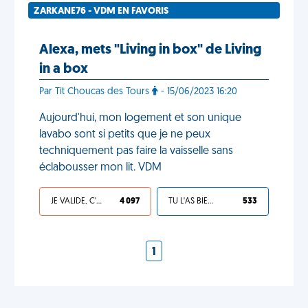
ZARKANE76 - VDM EN FAVORIS
Alexa, mets "Living in box" de Living
in a box
Par Tit Choucas des Tours
- 15/06/2023 16:20
Aujourd'hui, mon logement et son unique
lavabo sont si petits que je ne peux
techniquement pas faire la vaisselle sans
éclabousser mon lit. VDM
JE VALIDE, C'EST UNE VDM
4 097
TU L'AS BIEN MÉRITÉ
533
1