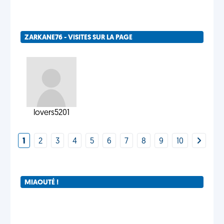
ZARKANE76 - VISITES SUR LA PAGE
lovers5201
1
2
3
4
5
6
7
8
9
10
MIAOUTÉ !