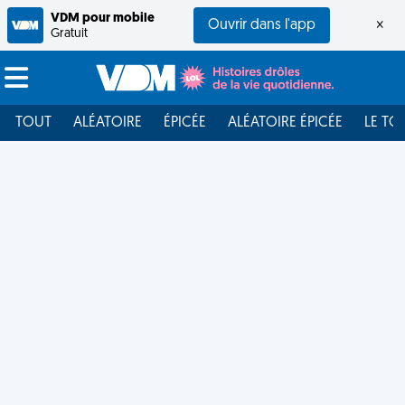
VDM pour mobile
Ouvrir dans l'app
×
Gratuit
TOUT
ALÉATOIRE
ÉPICÉE
ALÉATOIRE ÉPICÉE
LE TO