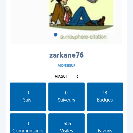
•
•
•
zarkane76
MONSIEUR
MIAOU!
0
0
0
18
Suivi
Suiveurs
Badges
0
1655
1
Commentaires
Visites
Favoris