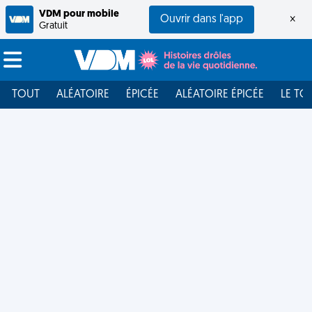
VDM pour mobile
Ouvrir dans l'app
×
Gratuit
TOUT
ALÉATOIRE
ÉPICÉE
ALÉATOIRE ÉPICÉE
LE TO