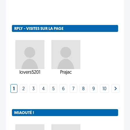
RPLY - VISITES SUR LA PAGE
lovers5201
Prajac
1
2
3
4
5
6
7
8
9
10
MIAOUTÉ !